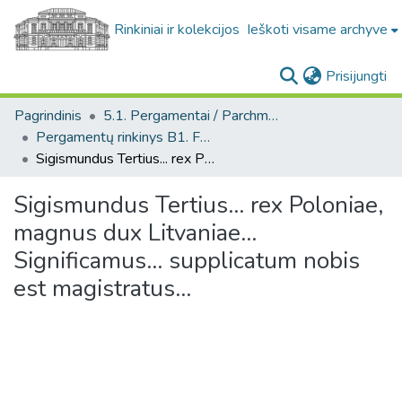
Rinkiniai ir kolekcijos
Ieškoti visame archyve
(c
Prisijungti
Pagrindinis
5.1. Pergamentai / Parchments
Pergamentų rinkinys B1. F1 / Parchment collection B1. F1
Sigismundus Tertius... rex Poloniae, magnus dux Litvaniae... Significamus... supplicatum nobis est magistratus...
Sigismundus Tertius... rex Poloniae,
magnus dux Litvaniae...
Significamus... supplicatum nobis
est magistratus...