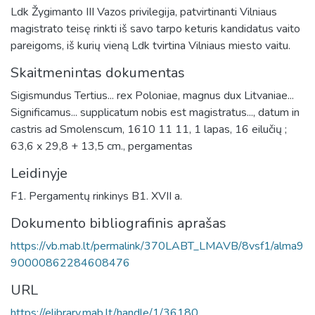
Ldk Žygimanto III Vazos privilegija, patvirtinanti Vilniaus
magistrato teisę rinkti iš savo tarpo keturis kandidatus vaito
pareigoms, iš kurių vieną Ldk tvirtina Vilniaus miesto vaitu.
Skaitmenintas dokumentas
Sigismundus Tertius... rex Poloniae, magnus dux Litvaniae...
Significamus... supplicatum nobis est magistratus..., datum in
castris ad Smolenscum, 1610 11 11, 1 lapas, 16 eilučių ;
63,6 x 29,8 + 13,5 cm., pergamentas
Leidinyje
F1. Pergamentų rinkinys B1. XVII a.
Dokumento bibliografinis aprašas
https://vb.mab.lt/permalink/370LABT_LMAVB/8vsf1/alma9
90000862284608476
URL
https://elibrary.mab.lt/handle/1/36180