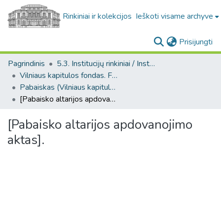
Rinkiniai ir kolekcijos
Ieškoti visame archyve
(c
Prisijungti
Pagrindinis
5.3. Institucijų rinkiniai / Institutional collections
Vilniaus kapitulos fondas. F43
Pabaiskas (Vilniaus kapitulos fondas. F43, Bažnytinės valdos.)
[Pabaisko altarijos apdovanojimo aktas].
[Pabaisko altarijos apdovanojimo
aktas].