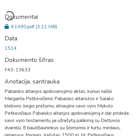
eliama...
Dokumentai
61490.pdf
(3.21 MB)
Data
1514
Dokumento šifras
F43-13633
Anotacija, santrauka
Pabaisko altarijos apdovanojimo aktas, kuriuo našlė
Margarita Petkevičienė Pabaisko altaristos ir Salako
klebono Jurgio prašymu, atnaujina savo vyro Mykolo
Petkevičiaus Pabaisko altarijos apdovanojimą ir dar prideda
savo vyro testamentu jai užrašytą palikimą su Deltuvos
dvareliu, 8 baudžiauninkus su šeimomis ir turtu, medaus,
nelaisvus žmones. Įrašytas 1500 m. M. Petkevičiaus