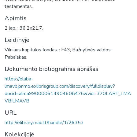
testamentas.
Apimtis
2 lap. ; 36,2x21,7.
Leidinyje
Vilniaus kapitulos fondas. : F43, Bažnytinės valdos:
Pabaiskas.
Dokumento bibliografinis aprašas
https://elaba-
lmavb.primo.exlibrisgroup.com/discovery/fulldisplay?
docid=alma990000614904608476&vid=370LABT_LMA
VB:LMAVB
URL
http://elibrary.mab.lt/handle/1/26353
Kolekcijoje