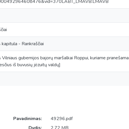
0000492964608476&vid=370LABT_LMAVB:LMAVB
čiai
 kapitula - Rankraščiai
s Vilniaus gubernijos bajorų maršalkai Roppui, kuriame praneša
sčius iš buvusių jėzuitų valdų]
Pavadinimas:
49296.pdf
Dydis:
2.72 MB