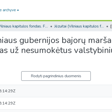
e archyve
Vilniaus kapitulos fondas. F43
Jėzuitai (Vilniaus kapitulos fondas. F43. Bažnytinių įstaigų bendro pobūdžio dokumentai)
niaus gubernijos bajorų marša
s už nesumokėtus valstybini
]
Rodyti pagrindinius duomenis
:14:29Z
:14:29Z