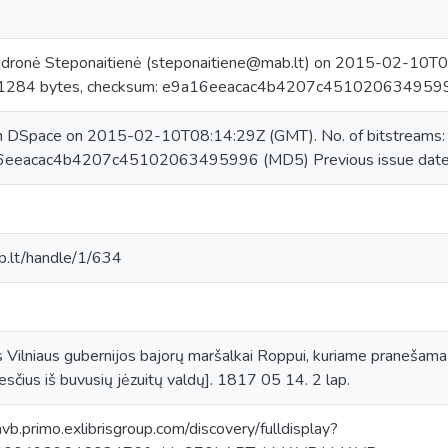
dronė Steponaitienė (steponaitiene@mab.lt) on 2015-02-10T08
51284 bytes, checksum: e9a16eeacac4b4207c451020634959
in DSpace on 2015-02-10T08:14:29Z (GMT). No. of bitstreams
6eeacac4b4207c45102063495996 (MD5) Previous issue dat
ab.lt/handle/1/634
s Vilniaus gubernijos bajorų maršalkai Roppui, kuriame praneša
sčius iš buvusių jėzuitų valdų]. 1817 05 14. 2 lap.
avb.primo.exlibrisgroup.com/discovery/fulldisplay?