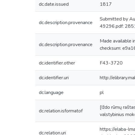
dc.date.issued
1817
Submitted by Au
dc.description.provenance
49296.pdf: 28
Made available 
dc.description.provenance
checksum: e9a1
dc.identifier.other
F43-3720
dc.identifier.uri
http://elibrary.m
dc.language
pl
[Iždo rūmų rašta
dc.relation.isformatof
valstybinius moke
https://elaba-lm
dc.relation.uri