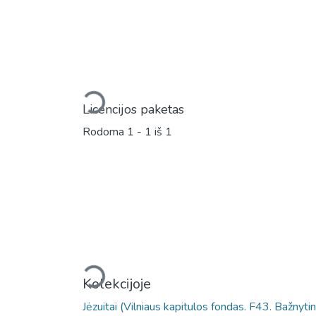
Įkeliama...
Licencijos paketas
Rodoma
1 - 1 iš 1
Įkeliama...
Kolekcijoje
Jėzuitai (Vilniaus kapitulos fondas. F43. Bažnyt