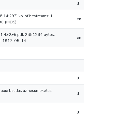
lt
:14:29Z No. of bitstreams: 1
en
96 (MD5)
: 1 49296.pdf: 2851284 bytes,
en
e: 1817-05-14
lt
ma apie baudas už nesumokėtus
lt
lt