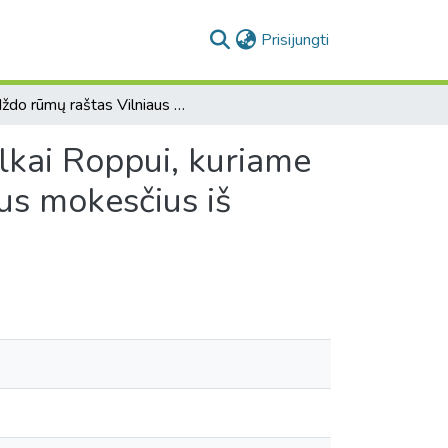
(current)
Prisijungti
[Iždo rūmų raštas Vilniaus gubernijos bajorų maršalkai Roppui, kuriame pranešama apie baudas už nesumokėtus valstybinius mokesčius iš buvusių jėzuitų valdų]
lkai Roppui, kuriame
us mokesčius iš