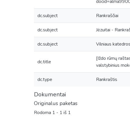
docid=alma99
dc.subject
Rankraščiai
dc.subject
Jėzuitai - Rankraš
dc.subject
Vilniaus katedros
[Iždo rūmų rašta
dc.title
valstybinius moke
dc.type
Rankraštis
Dokumentai
Originalus paketas
Rodoma
1 - 1 iš 1