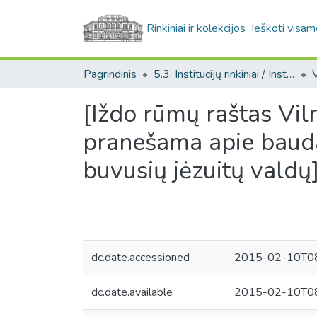
Rinkiniai ir kolekcijos
Ieškoti visam
Pagrindinis
5.3. Institucijų rinkiniai / Institutional collections
[Iždo rūmų raštas Vil
pranešama apie bauda
buvusių jėzuitų valdų
dc.date.accessioned
2015-02-10T08
dc.date.available
2015-02-10T08