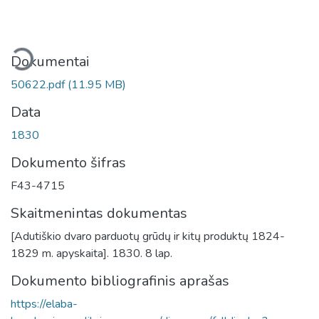
liama...
Dokumentai
50622.pdf
(11.95 MB)
Data
1830
Dokumento šifras
F43-4715
Skaitmenintas dokumentas
[Adutiškio dvaro parduotų grūdų ir kitų produktų 1824-
1829 m. apyskaita]. 1830. 8 lap.
Dokumento bibliografinis aprašas
https://elaba-