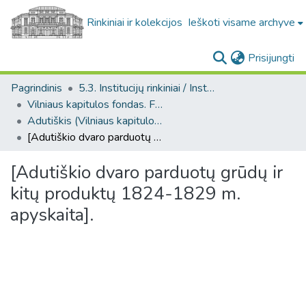
Rinkiniai ir kolekcijos
Ieškoti visame archyve
(c
Prisijungti
Pagrindinis
5.3. Institucijų rinkiniai / Institutional collections
Vilniaus kapitulos fondas. F43
Adutiškis (Vilniaus kapitulos fondas. F43. Bažnytinės valdos)
[Adutiškio dvaro parduotų grūdų ir kitų produktų 1824-1829 m. apyskaita].
[Adutiškio dvaro parduotų grūdų ir
kitų produktų 1824-1829 m.
apyskaita].