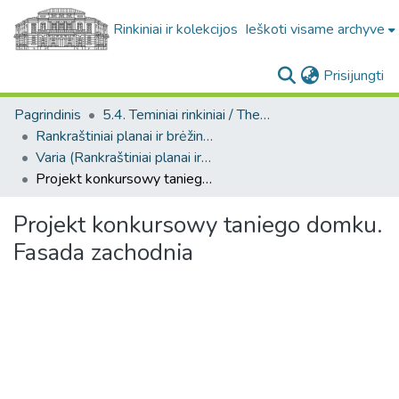
Rinkiniai ir kolekcijos
Ieškoti visame archyve
(c
Prisijungti
Pagrindinis
5.4. Teminiai rinkiniai / Thematic collections
Rankraštiniai planai ir brėžiniai. F229
Varia (Rankraštiniai planai ir brėžiniai. F229)
Projekt konkursowy taniego domku. Fasada zachodnia
Projekt konkursowy taniego domku.
Fasada zachodnia