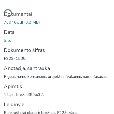
liama...
Dokumentai
76946.pdf
(3.8 MB)
Data
S. a.
Dokumento šifras
F229-1538
Anotacija, santrauka
Pigaus namo konkursinis projektas. Vakarinis namo fasadas.
Apimtis
1 lap. : brėž. ; 38,8x32.
Leidinyje
Rankraštiniai planai ir brėžiniai. F229, Varia.