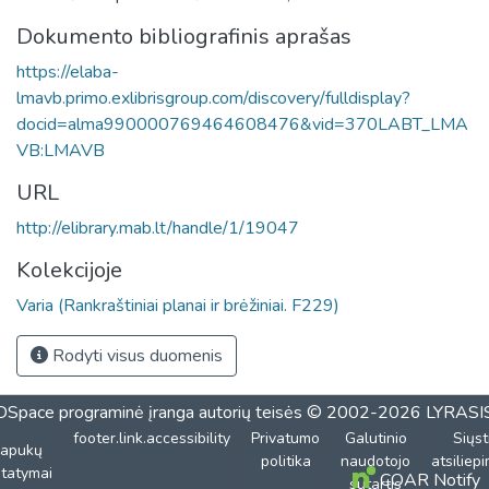
Dokumento bibliografinis aprašas
https://elaba-
lmavb.primo.exlibrisgroup.com/discovery/fulldisplay?
docid=alma990000769464608476&vid=370LABT_LMA
VB:LMAVB
URL
http://elibrary.mab.lt/handle/1/19047
Kolekcijoje
Varia (Rankraštiniai planai ir brėžiniai. F229)
Rodyti visus duomenis
DSpace programinė įranga
autorių teisės © 2002-2026
LYRASI
footer.link.accessibility
Privatumo
Galutinio
Siųst
lapukų
politika
naudotojo
atsiliep
tatymai
COAR Notify
sutartis