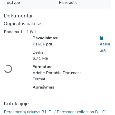
dc.type
Rankraštis
Dokumentai
Originalus paketas
Rodoma
1 - 1 iš 1
Pavadinimas:
71666.pdf
Atsisi
ųsti
Dydis:
Įkeliama...
6.71 MB
Formatas:
Adobe Portable Document
Format
Aprašymas:
Kolekcijoje
Pergamentų rinkinys B1. F1 / Parchment collection B1. F1