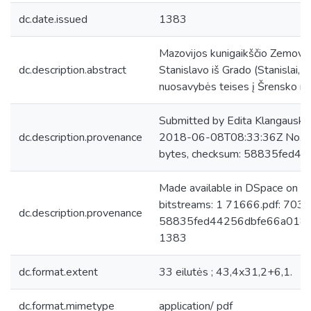
dc.date.issued
1383
Mazovijos kunigaikščio Zemovito
dc.description.abstract
Stanislavo iš Grado (Stanislai, d
nuosavybės teises į Šrensko mi
Submitted by Edita Klangauskai
dc.description.provenance
2018-06-08T08:33:36Z No. of
bytes, checksum: 58835fed
Made available in DSpace on 
bitstreams: 1 71666.pdf: 703
dc.description.provenance
58835fed44256dbfe66a018689
1383
dc.format.extent
33 eilutės ; 43,4x31,2+6,1.
dc.format.mimetype
application/ pdf