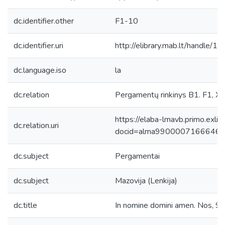
dc.identifier.other
F1-10
dc.identifier.uri
http://elibrary.mab.lt/handle/1
dc.language.iso
la
dc.relation
Pergamentų rinkinys B1. F1, XIV
https://elaba-lmavb.primo.exlib
dc.relation.uri
docid=alma9900007166646
dc.subject
Pergamentai
dc.subject
Mazovija (Lenkija)
dc.title
In nomine domini amen. Nos, Sem