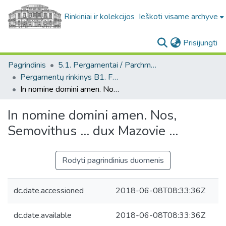
Rinkiniai ir kolekcijos
Ieškoti visame archyve
(c
Prisijungti
Pagrindinis
5.1. Pergamentai / Parchments
Pergamentų rinkinys B1. F1 / Parchment collection B1. F1
In nomine domini amen. Nos, Semovithus ... dux Mazovie ...
In nomine domini amen. Nos,
Semovithus ... dux Mazovie ...
Rodyti pagrindinius duomenis
dc.date.accessioned
2018-06-08T08:33:36Z
dc.date.available
2018-06-08T08:33:36Z