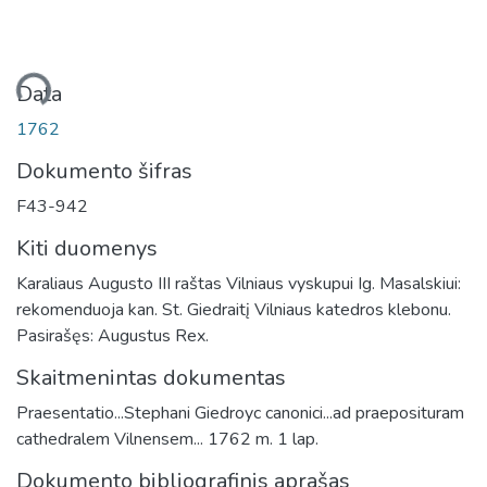
liama...
Data
1762
Dokumento šifras
F43-942
Kiti duomenys
Karaliaus Augusto III raštas Vilniaus vyskupui Ig. Masalskiui:
rekomenduoja kan. St. Giedraitį Vilniaus katedros klebonu.
Pasirašęs: Augustus Rex.
Skaitmenintas dokumentas
Praesentatio...Stephani Giedroyc canonici...ad praeposituram
cathedralem Vilnensem... 1762 m. 1 lap.
Dokumento bibliografinis aprašas