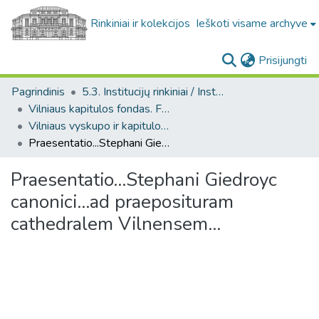
Rinkiniai ir kolekcijos
Ieškoti visame archyve
(c
Prisijungti
Pagrindinis
5.3. Institucijų rinkiniai / Institutional collections
Vilniaus kapitulos fondas. F43
Vilniaus vyskupo ir kapitulos dokumentai. XVIII a. (Vilniaus kapitulos fondas. F43)
Praesentatio...Stephani Giedroyc canonici...ad praeposituram cathedralem Vilnensem...
Praesentatio...Stephani Giedroyc
canonici...ad praeposituram
cathedralem Vilnensem...