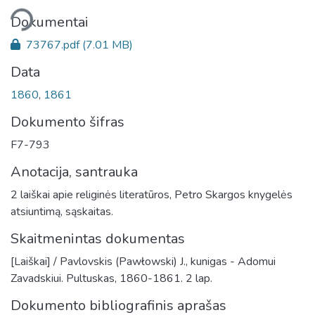
liama...
Dokumentai
73767.pdf
(7.01 MB)
Data
1860
,
1861
Dokumento šifras
F7-793
Anotacija, santrauka
2 laiškai apie religinės literatūros, Petro Skargos knygelės
atsiuntimą, sąskaitas.
Skaitmenintas dokumentas
[Laiškai] / Pavlovskis (Pawłowski) J., kunigas - Adomui
Zavadskiui. Pultuskas, 1860-1861. 2 lap.
Dokumento bibliografinis aprašas