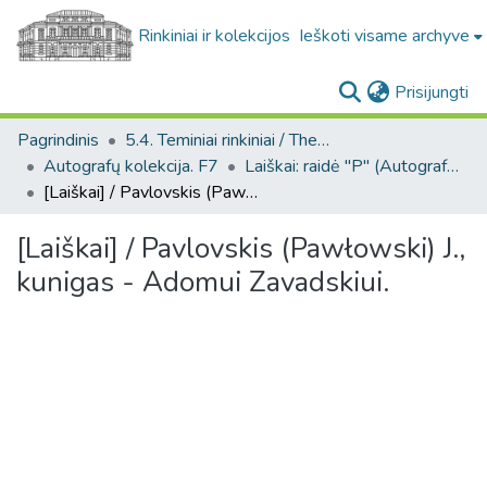
Rinkiniai ir kolekcijos
Ieškoti visame archyve
(c
Prisijungti
Pagrindinis
5.4. Teminiai rinkiniai / Thematic collections
Autografų kolekcija. F7
Laiškai: raidė "P" (Autografų kolekcija. F7)
[Laiškai] / Pavlovskis (Pawłowski) J., kunigas - Adomui Zavadskiui.
[Laiškai] / Pavlovskis (Pawłowski) J.,
kunigas - Adomui Zavadskiui.