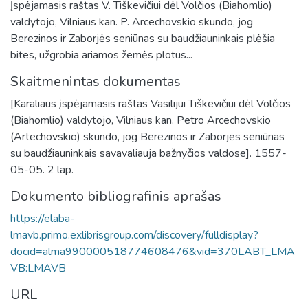
Įspėjamasis raštas V. Tiškevičiui dėl Volčios (Biahomlio)
valdytojo, Vilniaus kan. P. Arcechovskio skundo, jog
Berezinos ir Zaborjės seniūnas su baudžiauninkais plėšia
bites, užgrobia ariamos žemės plotus...
Skaitmenintas dokumentas
[Karaliaus įspėjamasis raštas Vasilijui Tiškevičiui dėl Volčios
(Biahomlio) valdytojo, Vilniaus kan. Petro Arcechovskio
(Artechovskio) skundo, jog Berezinos ir Zaborjės seniūnas
su baudžiauninkais savavaliauja bažnyčios valdose]. 1557-
05-05. 2 lap.
Dokumento bibliografinis aprašas
https://elaba-
lmavb.primo.exlibrisgroup.com/discovery/fulldisplay?
docid=alma990000518774608476&vid=370LABT_LMA
VB:LMAVB
URL