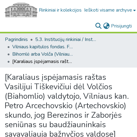
Rinkiniai ir kolekcijos
Ieškoti visame archyve
(c
Prisijungti
Pagrindinis
5.3. Institucijų rinkiniai / Institutional collections
Vilniaus kapitulos fondas. F43
Bihomlė arba Volča (Vilniaus kapitulos fondas. F43. Bažnytinės valdos)
[Karaliaus įspėjamasis raštas Vasilijui Tiškevičiui dėl Volčios (Biahomlio) valdytojo, Vilniaus kan. Petro Arcechovskio (Artechovskio) skundo, jog Berezinos ir Zaborjės seniūnas su baudžiauninkais savavaliauja bažnyčios valdose]
[Karaliaus įspėjamasis raštas
Vasilijui Tiškevičiui dėl Volčios
(Biahomlio) valdytojo, Vilniaus kan.
Petro Arcechovskio (Artechovskio)
skundo, jog Berezinos ir Zaborjės
seniūnas su baudžiauninkais
savavaliauja bažnyčios valdose]