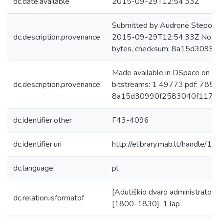
dc.date.available
2015-09-29T12:54:33Z
Submitted by Audronė Steponai
dc.description.provenance
2015-09-29T12:54:33Z No. of
bytes, checksum: 8a15d309
Made available in DSpace on 
dc.description.provenance
bitstreams: 1 49773.pdf: 7854
8a15d30990f2583040f1175
dc.identifier.other
F43-4096
dc.identifier.uri
http://elibrary.mab.lt/handle/1
dc.language
pl
[Adutiškio dvaro administratoria
dc.relation.isformatof
[1800-1830]. 1 lap