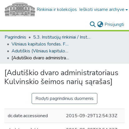
Rinkiniai ir kolekcijos
Ieškoti visame archyve
(c
Prisijungti
Pagrindinis
5.3. Institucijų rinkiniai / Institutional collections
Vilniaus kapitulos fondas. F43
Adutiškis (Vilniaus kapitulos fondas. F43. Bažnytinės valdos)
[Adutiškio dvaro administratoriaus Kulvinskio šeimos narių sąrašas]
[Adutiškio dvaro administratoriaus
Kulvinskio šeimos narių sąrašas]
Rodyti pagrindinius duomenis
dc.date.accessioned
2015-09-29T12:54:33Z