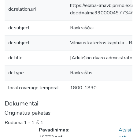
https://elaba-lmavb.primo.exlib
dc.relation.uri
docid=alma9900004977346
dc.subject
Rankraščiai
dc.subject
Vilniaus katedros kapitula - Ran
dc.title
[Adutiškio dvaro administratori
dc.type
Rankraštis
local.coverage.temporal
1800-1830
Dokumentai
Originalus paketas
Rodoma
1 - 1 iš 1
Pavadinimas:
Atsisi