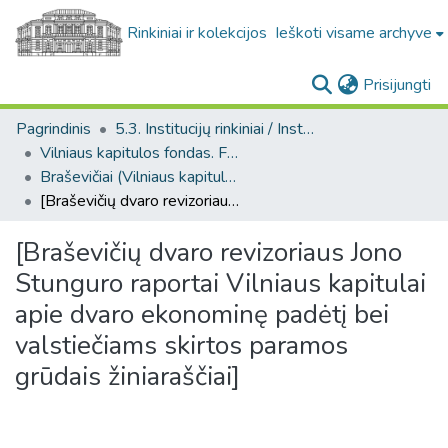
Rinkiniai ir kolekcijos
Ieškoti visame archyve
(c
Prisijungti
Pagrindinis
5.3. Institucijų rinkiniai / Institutional collections
Vilniaus kapitulos fondas. F43
Braševičiai (Vilniaus kapitulos fondas. F43. Bažnytinės valdos)
[Braševičių dvaro revizoriaus Jono Stunguro raportai Vilniaus kapitulai apie dvaro ekonominę padėtį bei valstiečiams skirtos paramos grūdais žiniaraščiai]
[Braševičių dvaro revizoriaus Jono
Stunguro raportai Vilniaus kapitulai
apie dvaro ekonominę padėtį bei
valstiečiams skirtos paramos
grūdais žiniaraščiai]