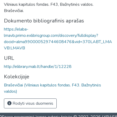
Vilniaus kapitulos fondas. F43, Bažnytinės valdos.
Braševičiai.
Dokumento bibliografinis aprašas
https://elaba-
lmavb.primo.exlibrisgroup.com/discovery/fulldisplay?
docid=alma990000529744608476&vid=370LABT_LMA
VB:LMAVB
URL
http://elibrary.mab.lt/handle/1/12228
Kolekcijoje
Braševičiai (Vilniaus kapitulos fondas. F43. Bažnytinės
valdos)
Rodyti visus duomenis