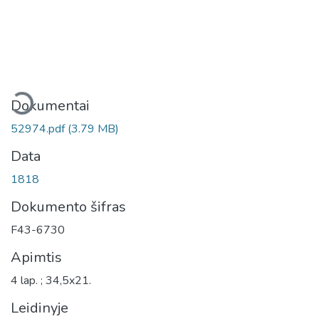
eliama...
Dokumentai
52974.pdf
(3.79 MB)
Data
1818
Dokumento šifras
F43-6730
Apimtis
4 lap. ; 34,5x21.
Leidinyje