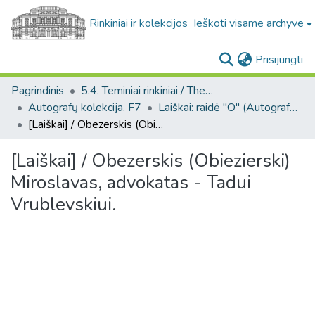
Rinkiniai ir kolekcijos
Ieškoti visame archyve
(c
Prisijungti
Pagrindinis
5.4. Teminiai rinkiniai / Thematic collections
Autografų kolekcija. F7
Laiškai: raidė "O" (Autografų kolekcija. F7)
[Laiškai] / Obezerskis (Obiezierski) Miroslavas, advokatas - Tadui Vrublevskiui.
[Laiškai] / Obezerskis (Obiezierski)
Miroslavas, advokatas - Tadui
Vrublevskiui.