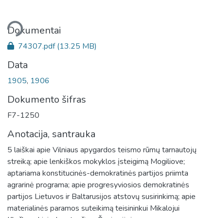
liama...
Dokumentai
74307.pdf
(13.25 MB)
Data
1905
,
1906
Dokumento šifras
F7-1250
Anotacija, santrauka
5 laiškai apie Vilniaus apygardos teismo rūmų tarnautojų
streiką; apie lenkiškos mokyklos įsteigimą Mogiliove;
aptariama konstitucinės-demokratinės partijos priimta
agrarinė programa; apie progresyviosios demokratinės
partijos Lietuvos ir Baltarusijos atstovų susirinkimą; apie
materialinės paramos suteikimą teisininkui Mikalojui