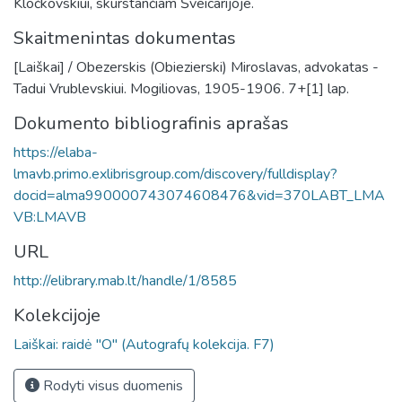
Kločkovskiui, skurstančiam Šveicarijoje.
Skaitmenintas dokumentas
[Laiškai] / Obezerskis (Obiezierski) Miroslavas, advokatas -
Tadui Vrublevskiui. Mogiliovas, 1905-1906. 7+[1] lap.
Dokumento bibliografinis aprašas
https://elaba-
lmavb.primo.exlibrisgroup.com/discovery/fulldisplay?
docid=alma990000743074608476&vid=370LABT_LMA
VB:LMAVB
URL
http://elibrary.mab.lt/handle/1/8585
Kolekcijoje
Laiškai: raidė "O" (Autografų kolekcija. F7)
Rodyti visus duomenis