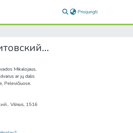
(current)
Prisijungti
товский...
ivados Mikalojaus,
dvarus ar jų dalis
, Pelevičiuose.
... Vilnius, 1516
ldisplay?