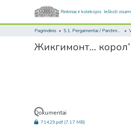
Rinkiniai ir kolekcijos
Ieškoti visam
Pagrindinis
5.1. Pergamentai / Parchments
Жикгимонт... корол’
Įkeliama...
Dokumentai
71429.pdf
(7.17 MB)