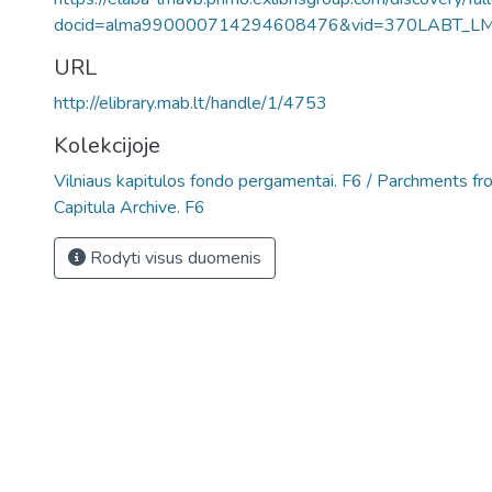
docid=alma990000714294608476&vid=370LABT_L
URL
http://elibrary.mab.lt/handle/1/4753
Kolekcijoje
Vilniaus kapitulos fondo pergamentai. F6 / Parchments fro
Capitula Archive. F6
Rodyti visus duomenis