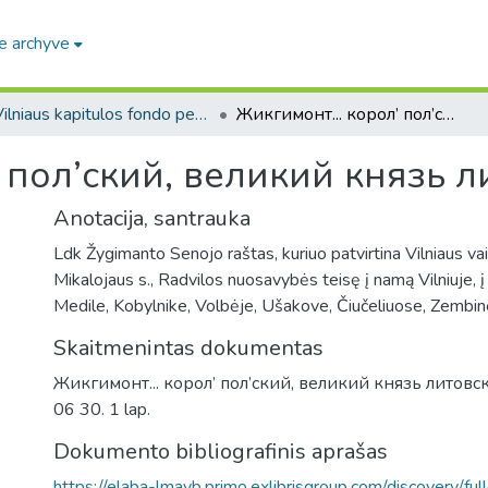
e archyve
Vilniaus kapitulos fondo pergamentai. F6 / Parchments from the the Vilnius Capitula Archive. F6
Жикгимонт... корол’ пол’ский, великий князь литовский...
 пол’ский, великий князь ли
Anotacija, santrauka
Ldk Žygimanto Senojo raštas, kuriuo patvirtina Vilniaus va
Mikalojaus s., Radvilos nuosavybės teisę į namą Vilniuje, į 
Medile, Kobylnike, Volbėje, Ušakove, Čiučeliuose, Zembine
Skaitmenintas dokumentas
Жикгимонт... корол’ пол’ский, великий князь литовский
06 30. 1 lap.
Dokumento bibliografinis aprašas
https://elaba-lmavb.primo.exlibrisgroup.com/discovery/ful