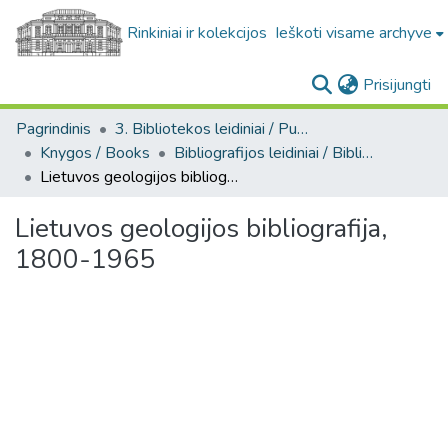
Rinkiniai ir kolekcijos
Ieškoti visame archyve
(c
Prisijungti
Pagrindinis
3. Bibliotekos leidiniai / Publications of the Library
Knygos / Books
Bibliografijos leidiniai / Bibliographic publications
Lietuvos geologijos bibliografija, 1800-1965
Lietuvos geologijos bibliografija,
1800-1965