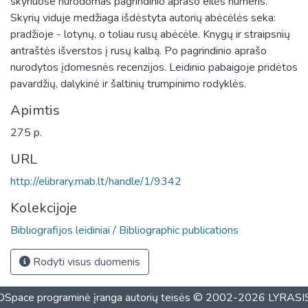
skyriuose nurodomas pagrindinio aprašo eilės numeris.
Skyrių viduje medžiaga išdėstyta autorių abėcėlės seka:
pradžioje - lotynų, o toliau rusų abėcėle. Knygų ir straipsnių
antraštės išverstos į rusų kalbą. Po pagrindinio aprašo
nurodytos įdomesnės recenzijos. Leidinio pabaigoje pridėtos
pavardžių, dalykinė ir šaltinių trumpinimo rodyklės.
Apimtis
275 p.
URL
http://elibrary.mab.lt/handle/1/9342
Kolekcijoje
Bibliografijos leidiniai / Bibliographic publications
Rodyti visus duomenis
DSpace programinė įranga
autorių teisės © 2002-2026
LYRASI