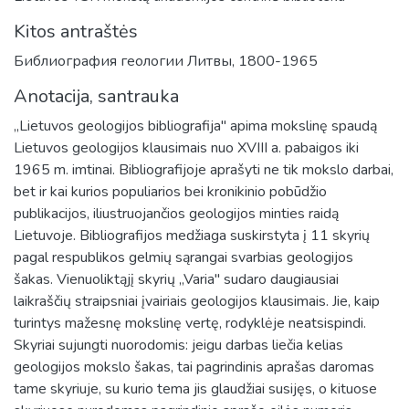
Kitos antraštės
Библиография геологии Литвы, 1800-1965
Anotacija, santrauka
„Lietuvos geologijos bibliografija'' apima mokslinę spaudą
Lietuvos geologijos klausimais nuo XVIII a. pabaigos iki
1965 m. imtinai. Bibliografijoje aprašyti ne tik mokslo darbai,
bet ir kai kurios populiarios bei kronikinio pobūdžio
publikacijos, iliustruojančios geologijos minties raidą
Lietuvoje. Bibliografijos medžiaga suskirstyta į 11 skyrių
pagal respublikos gelmių sąrangai svarbias geologijos
šakas. Vienuoliktąjį skyrių „Varia'' sudaro daugiausiai
laikraščių straipsniai įvairiais geologijos klausimais. Jie, kaip
turintys mažesnę mokslinę vertę, rodyklėje neatsispindi.
Skyriai sujungti nuorodomis: jeigu darbas liečia kelias
geologijos mokslo šakas, tai pagrindinis aprašas daromas
tame skyriuje, su kurio tema jis glaudžiai susijęs, o kituose