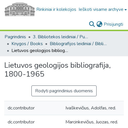
Rinkiniai ir kolekcijos
Ieškoti visame archyve
(c
Prisijungti
Pagrindinis
3. Bibliotekos leidiniai / Publications of the Library
Knygos / Books
Bibliografijos leidiniai / Bibliographic publications
Lietuvos geologijos bibliografija, 1800-1965
Lietuvos geologijos bibliografija,
1800-1965
Rodyti pagrindinius duomenis
dc.contributor
Ivaškevičius, Adolfas, red.
dc.contributor
Marcinkevičius, Juozas, red.