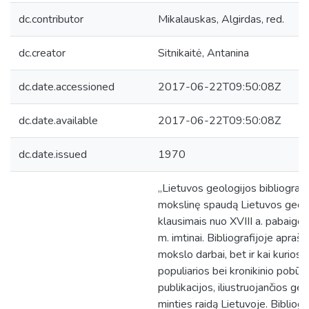
dc.contributor
Mikalauskas, Algirdas, red.
dc.creator
Sitnikaitė, Antanina
dc.date.accessioned
2017-06-22T09:50:08Z
dc.date.available
2017-06-22T09:50:08Z
dc.date.issued
1970
„Lietuvos geologijos bibliografij
mokslinę spaudą Lietuvos geol
klausimais nuo XVIII a. pabaigo
m. imtinai. Bibliografijoje aprašyt
mokslo darbai, bet ir kai kurios
populiarios bei kronikinio pobūd
publikacijos, iliustruojančios ge
minties raidą Lietuvoje. Bibliogr