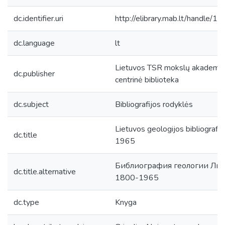
dc.identifier.uri
http://elibrary.mab.lt/handle/1
dc.language
lt
Lietuvos TSR mokslų akademij
dc.publisher
centrinė biblioteka
dc.subject
Bibliografijos rodyklės
Lietuvos geologijos bibliografi
dc.title
1965
Библиография геологии Лит
dc.title.alternative
1800-1965
dc.type
Knyga