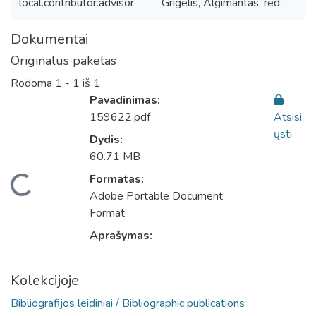
local.contributor.advisor
Grigelis, Algimantas, red.
Dokumentai
Originalus paketas
Rodoma
1 - 1 iš 1
Pavadinimas:
159622.pdf
Atsisi
ųsti
Dydis:
60.71 MB
Formatas:
Įkeliama...
Adobe Portable Document
Format
Aprašymas:
Kolekcijoje
Bibliografijos leidiniai / Bibliographic publications