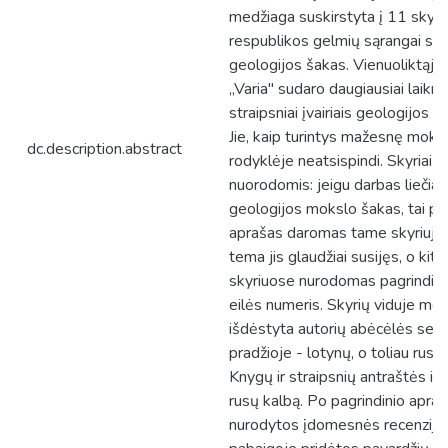
medžiaga suskirstyta į 11 skyri
respublikos gelmių sąrangai sva
geologijos šakas. Vienuoliktąjį 
„Varia'' sudaro daugiausiai laikra
straipsniai įvairiais geologijos k
Jie, kaip turintys mažesnę moksl
dc.description.abstract
rodyklėje neatsispindi. Skyriai s
nuorodomis: jeigu darbas liečia 
geologijos mokslo šakas, tai pag
aprašas daromas tame skyriuje, 
tema jis glaudžiai susijęs, o kit
skyriuose nurodomas pagrindini
eilės numeris. Skyrių viduje me
išdėstyta autorių abėcėlės seka
pradžioje - lotynų, o toliau rusų
Knygų ir straipsnių antraštės iš
rusų kalbą. Po pagrindinio apra
nurodytos įdomesnės recenzijos