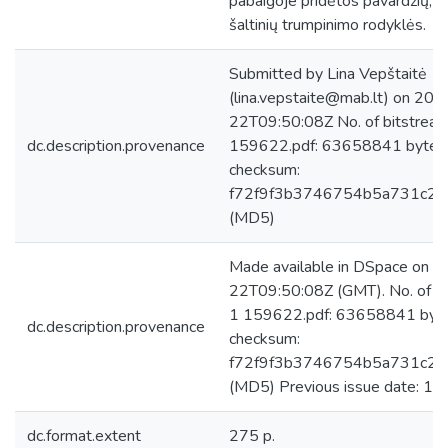
pabaigoje pridėtos pavardžių, da
šaltinių trumpinimo rodyklės.
Submitted by Lina Vepštaitė
(lina.vepstaite@mab.lt) on 20
22T09:50:08Z No. of bitstream
dc.description.provenance
159622.pdf: 63658841 bytes
checksum:
f72f9f3b3746754b5a731c2f
(MD5)
Made available in DSpace on 
22T09:50:08Z (GMT). No. of bi
1 159622.pdf: 63658841 byte
dc.description.provenance
checksum:
f72f9f3b3746754b5a731c2f
(MD5) Previous issue date: 19
dc.format.extent
275 p.