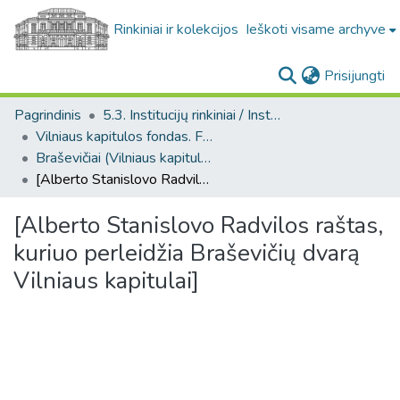
Rinkiniai ir kolekcijos
Ieškoti visame archyve
(c
Prisijungti
Pagrindinis
5.3. Institucijų rinkiniai / Institutional collections
Vilniaus kapitulos fondas. F43
Braševičiai (Vilniaus kapitulos fondas. F43. Bažnytinės valdos)
[Alberto Stanislovo Radvilos raštas, kuriuo perleidžia Braševičių dvarą Vilniaus kapitulai]
[Alberto Stanislovo Radvilos raštas,
kuriuo perleidžia Braševičių dvarą
Vilniaus kapitulai]