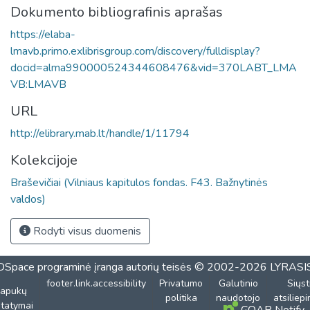
Dokumento bibliografinis aprašas
https://elaba-
lmavb.primo.exlibrisgroup.com/discovery/fulldisplay?
docid=alma990000524344608476&vid=370LABT_LMA
VB:LMAVB
URL
http://elibrary.mab.lt/handle/1/11794
Kolekcijoje
Braševičiai (Vilniaus kapitulos fondas. F43. Bažnytinės
valdos)
Rodyti visus duomenis
DSpace programinė įranga
autorių teisės © 2002-2026
LYRASI
footer.link.accessibility
Privatumo
Galutinio
Siųst
lapukų
politika
naudotojo
atsiliep
tatymai
COAR Notify