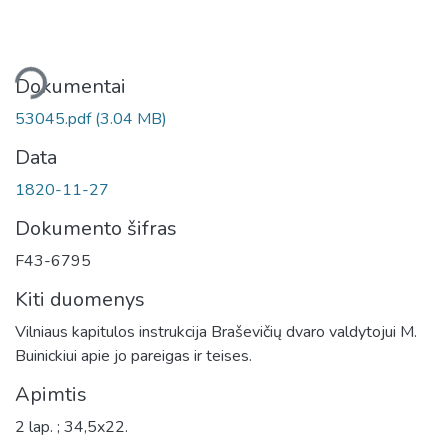
liama...
Dokumentai
53045.pdf
(3.04 MB)
Data
1820-11-27
Dokumento šifras
F43-6795
Kiti duomenys
Vilniaus kapitulos instrukcija Braševičių dvaro valdytojui M.
Buinickiui apie jo pareigas ir teises.
Apimtis
2 lap. ; 34,5x22.