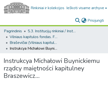
Rinkiniai ir kolekcijos
Ieškoti visame archyve
(c
Prisijungti
Pagrindinis
5.3. Institucijų rinkiniai / Institutional collections
Vilniaus kapitulos fondas. F43
Braševičiai (Vilniaus kapitulos fondas. F43. Bažnytinės valdos)
Instrukcya Michałowi Buynickiemu rządcy maiętności kapitulney Braszewicz...
Instrukcya Michałowi Buynickiemu
rządcy maiętności kapitulney
Braszewicz...