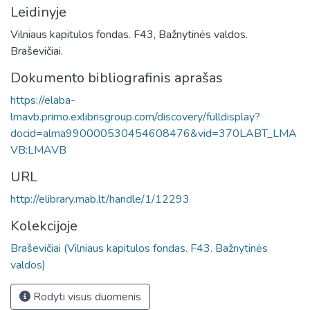
Leidinyje
Vilniaus kapitulos fondas. F43, Bažnytinės valdos.
Braševičiai.
Dokumento bibliografinis aprašas
https://elaba-
lmavb.primo.exlibrisgroup.com/discovery/fulldisplay?
docid=alma990000530454608476&vid=370LABT_LMA
VB:LMAVB
URL
http://elibrary.mab.lt/handle/1/12293
Kolekcijoje
Braševičiai (Vilniaus kapitulos fondas. F43. Bažnytinės
valdos)
Rodyti visus duomenis