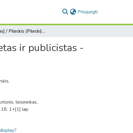
(current)
Prisijungti
[Laiškas] / Pileckis (Pilecki) Antonis, teisininkas, poetas ir publicistas - Juzefui Belinskiui.
etas ir publicistas -
skis.
ntonis, teisininkas,
.18. 1+[1] lap.
ldisplay?