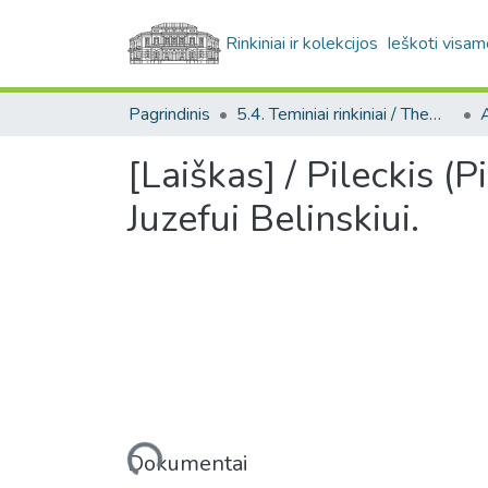
Rinkiniai ir kolekcijos
Ieškoti visam
Pagrindinis
5.4. Teminiai rinkiniai / Thematic collections
A
[Laiškas] / Pileckis (P
Juzefui Belinskiui.
Įkeliama...
Dokumentai