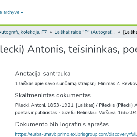
e archyve
utografų kolekcija. F7
Laiškai: raidė "P" (Autografų kolekcija. F7)
ilecki) Antonis, teisininkas, po
Anotacija, santrauka
1 laiškas apie savo siunčiamą straipsnį. Minimas Z. Revkov
Skaitmenintas dokumentas
Pilecki, Antoni, 1853-1921. [Laiškas] / Pileckis (Pilecki) A
poetas ir publicistas - Juzefui Belinskiui. Varšuva, 1882.04
Dokumento bibliografinis aprašas
https://elaba-lmavb.primo.exlibrisgroup.com/discovery/ful