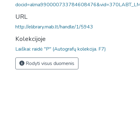
docid=alma990000733784608476&vid=370LABT_L
URL
http://elibrary.mab.lt/handle/1/5943
Kolekcijoje
Laiškai: raidė "P" (Autografų kolekcija. F7)
Rodyti visus duomenis