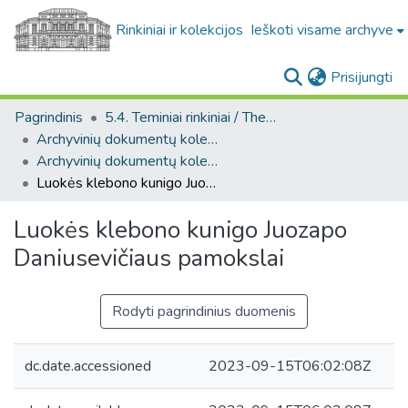
Rinkiniai ir kolekcijos
Ieškoti visame archyve
(c
Prisijungti
Pagrindinis
5.4. Teminiai rinkiniai / Thematic collections
Archyvinių dokumentų kolekcija. F25
Archyvinių dokumentų kolekcija. F25
Luokės klebono kunigo Juozapo Daniusevičiaus pamokslai
Luokės klebono kunigo Juozapo
Daniusevičiaus pamokslai
Rodyti pagrindinius duomenis
dc.date.accessioned
2023-09-15T06:02:08Z