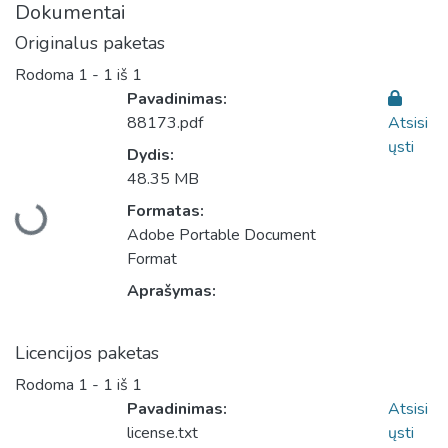
Dokumentai
Originalus paketas
Rodoma
1 - 1 iš 1
Pavadinimas:
88173.pdf
Atsisi
ųsti
Dydis:
48.35 MB
Įkeliama...
Formatas:
Adobe Portable Document
Format
Aprašymas:
Licencijos paketas
Rodoma
1 - 1 iš 1
Pavadinimas:
Atsisi
license.txt
ųsti