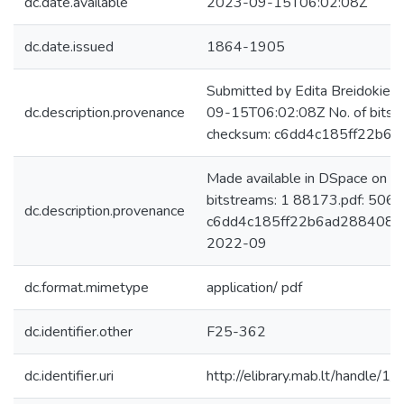
dc.date.available
2023-09-15T06:02:08Z
dc.date.issued
1864-1905
Submitted by Edita Breidokien
dc.description.provenance
09-15T06:02:08Z No. of bitst
checksum: c6dd4c185ff22b6
Made available in DSpace on 
bitstreams: 1 88173.pdf: 506
dc.description.provenance
c6dd4c185ff22b6ad288408de7
2022-09
dc.format.mimetype
application/ pdf
dc.identifier.other
F25-362
dc.identifier.uri
http://elibrary.mab.lt/handle/1