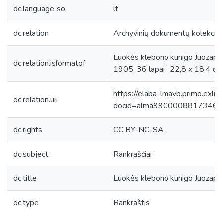
dc.language.iso
lt
dc.relation
Archyvinių dokumentų kolekcija
Luokės klebono kunigo Juozapo
dc.relation.isformatof
1905, 36 lapai ; 22,8 x 18,4 cm
https://elaba-lmavb.primo.exlib
dc.relation.uri
docid=alma9900008817346
dc.rights
CC BY-NC-SA
dc.subject
Rankraščiai
dc.title
Luokės klebono kunigo Juozapo
dc.type
Rankraštis