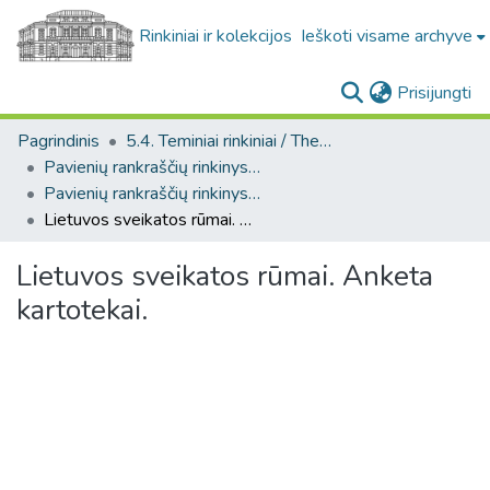
Rinkiniai ir kolekcijos
Ieškoti visame archyve
(c
Prisijungti
Pagrindinis
5.4. Teminiai rinkiniai / Thematic collections
Pavienių rankraščių rinkinys. F8
Pavienių rankraščių rinkinys. F8
Lietuvos sveikatos rūmai. Anketa kartotekai.
Lietuvos sveikatos rūmai. Anketa
kartotekai.