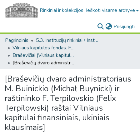
Rinkiniai ir kolekcijos
Ieškoti visame archyve
(c
Prisijungti
Pagrindinis
5.3. Institucijų rinkiniai / Institutional collections
Vilniaus kapitulos fondas. F43
Braševičiai (Vilniaus kapitulos fondas. F43. Bažnytinės valdos)
[Braševičių dvaro administratoriaus M. Buinickio (Michał Buynicki) ir raštininko F. Terpilovskio (Felix Terpilowski) raštai Vilniaus kapitulai finansiniais, ūkiniais klausimais]
[Braševičių dvaro administratoriaus
M. Buinickio (Michał Buynicki) ir
raštininko F. Terpilovskio (Felix
Terpilowski) raštai Vilniaus
kapitulai finansiniais, ūkiniais
klausimais]