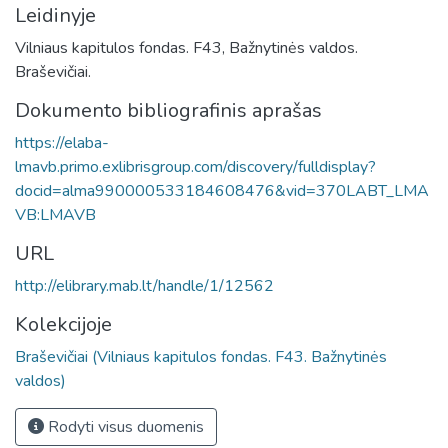
Leidinyje
Vilniaus kapitulos fondas. F43, Bažnytinės valdos.
Braševičiai.
Dokumento bibliografinis aprašas
https://elaba-
lmavb.primo.exlibrisgroup.com/discovery/fulldisplay?
docid=alma990000533184608476&vid=370LABT_LMA
VB:LMAVB
URL
http://elibrary.mab.lt/handle/1/12562
Kolekcijoje
Braševičiai (Vilniaus kapitulos fondas. F43. Bažnytinės
valdos)
Rodyti visus duomenis