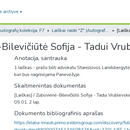
e archyve
utografų kolekcija. F7
Laiškai: raidė "Z" (Autografų kolekcija. F7)
Bilevičiūtė Sofija - Tadui Vrub
Anotacija, santrauka
1 laiškas - prašo būti advokatu Stanislovos Landsbergytės
kuri bus nagrinėjama Panevėžyje.
Skaitmenintas dokumentas
[Laiškas] / Zubovienė-Bilevičiūtė Sofija - Tadui Vrublevski
05 01. 2 lap.
Dokumento bibliografinis aprašas
https://elaba-lmavb.primo.exlibrisgroup.com/discovery/ful
docid=alma990000746134608476&vid=370LABT_L