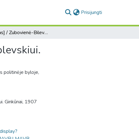
(current)
Prisijungti
[Laiškas] / Zubovienė-Bilevičiūtė Sofija - Tadui Vrublevskiui.
levskiui.
 politinėje byloje,
ui. Ginkūnai, 1907
ldisplay?
MAVB:LMAVB