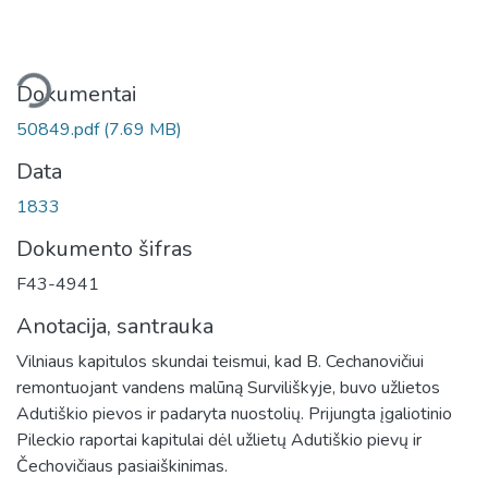
liama...
Dokumentai
50849.pdf
(7.69 MB)
Data
1833
Dokumento šifras
F43-4941
Anotacija, santrauka
Vilniaus kapitulos skundai teismui, kad B. Cechanovičiui
remontuojant vandens malūną Surviliškyje, buvo užlietos
Adutiškio pievos ir padaryta nuostolių. Prijungta įgaliotinio
Pileckio raportai kapitulai dėl užlietų Adutiškio pievų ir
Čechovičiaus pasiaiškinimas.