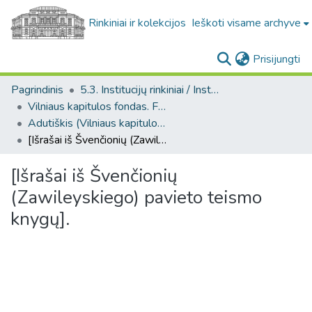
Rinkiniai ir kolekcijos
Ieškoti visame archyve
(c
Prisijungti
Pagrindinis
5.3. Institucijų rinkiniai / Institutional collections
Vilniaus kapitulos fondas. F43
Adutiškis (Vilniaus kapitulos fondas. F43. Bažnytinės valdos)
[Išrašai iš Švenčionių (Zawileyskiego) pavieto teismo knygų].
[Išrašai iš Švenčionių
(Zawileyskiego) pavieto teismo
knygų].