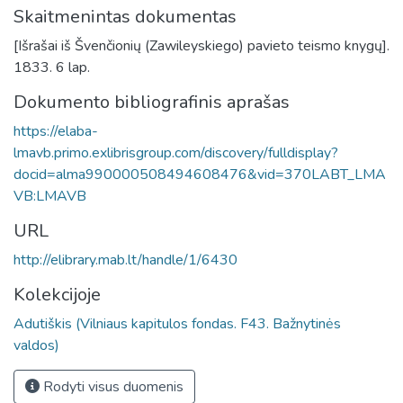
Skaitmenintas dokumentas
[Išrašai iš Švenčionių (Zawileyskiego) pavieto teismo knygų].
1833. 6 lap.
Dokumento bibliografinis aprašas
https://elaba-
lmavb.primo.exlibrisgroup.com/discovery/fulldisplay?
docid=alma990000508494608476&vid=370LABT_LMA
VB:LMAVB
URL
http://elibrary.mab.lt/handle/1/6430
Kolekcijoje
Adutiškis (Vilniaus kapitulos fondas. F43. Bažnytinės
valdos)
Rodyti visus duomenis