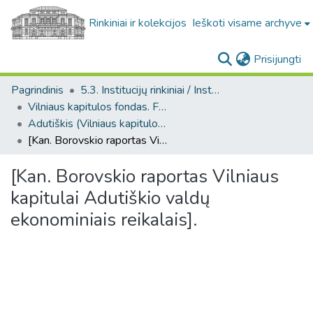
Rinkiniai ir kolekcijos
Ieškoti visame archyve
(c
Prisijungti
Pagrindinis
5.3. Institucijų rinkiniai / Institutional collections
Vilniaus kapitulos fondas. F43
Adutiškis (Vilniaus kapitulos fondas. F43. Bažnytinės valdos)
[Kan. Borovskio raportas Vilniaus kapitulai Adutiškio valdų ekonominiais reikalais].
[Kan. Borovskio raportas Vilniaus
kapitulai Adutiškio valdų
ekonominiais reikalais].