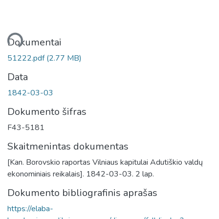
liama...
Dokumentai
51222.pdf
(2.77 MB)
Data
1842-03-03
Dokumento šifras
F43-5181
Skaitmenintas dokumentas
[Kan. Borovskio raportas Vilniaus kapitulai Adutiškio valdų
ekonominiais reikalais]. 1842-03-03. 2 lap.
Dokumento bibliografinis aprašas
https://elaba-