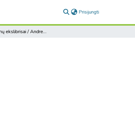
(current)
Prisijungti
Asmenų ekslibrisai / Andreas Brylka