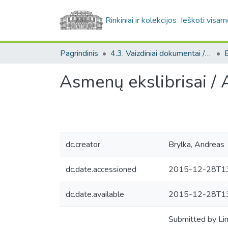
Rinkiniai ir kolekcijos
Ieškoti visam
Pagrindinis
4.3. Vaizdiniai dokumentai / Visual documents
E
Asmenų ekslibrisai /
dc.creator
Brylka, Andreas
dc.date.accessioned
2015-12-28T13
dc.date.available
2015-12-28T13
Submitted by Li