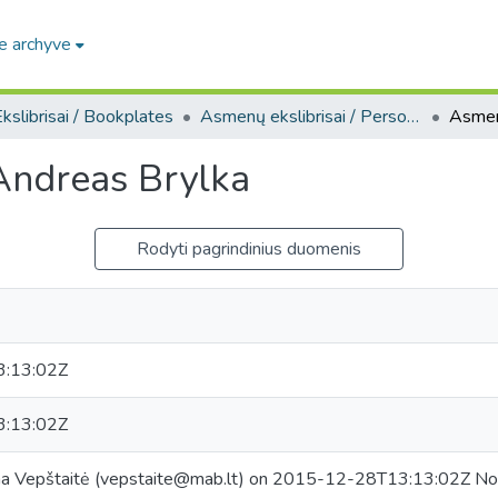
e archyve
kslibrisai / Bookplates
Asmenų ekslibrisai / Personal bookplates
 Andreas Brylka
Rodyti pagrindinius duomenis
:13:02Z
:13:02Z
na Vepštaitė (vepstaite@mab.lt) on 2015-12-28T13:13:02Z No.