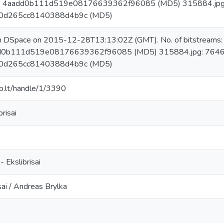
m: 4aadd0b111d519e08176639362f96085 (MD5) 315884.jpg: 
0d265cc8140388d4b9c (MD5)
in DSpace on 2015-12-28T13:13:02Z (GMT). No. of bitstreams:
dd0b111d519e08176639362f96085 (MD5) 315884.jpg: 76460 
0d265cc8140388d4b9c (MD5)
mab.lt/handle/1/3390
risai
- Ekslibrisai
ai / Andreas Brylka