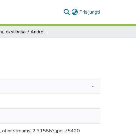
(current)
Prisijungti
Asmenų ekslibrisai / Andreas Brylka
-
 of bitstreams: 2 315883.jpg: 75420