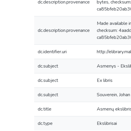
dc.description.provenance
bytes, checksu
ca85bfeb20ab3
Made available 
dc.description.provenance
checksum: 4aa
ca85bfeb20ab3
dc.identifier.uri
http://elibrary.
dc.subject
Asmenys - Ekslib
dc.subject
Ex libris
dc.subject
Souverein, Johan 
dc.title
Asmenų ekslibris
dc.type
Ekslibrisai