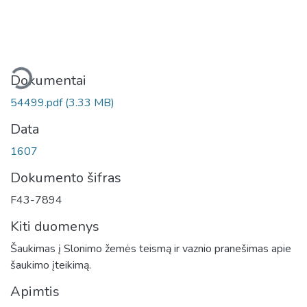
liama...
Dokumentai
54499.pdf
(3.33 MB)
Data
1607
Dokumento šifras
F43-7894
Kiti duomenys
Šaukimas į Slonimo žemės teismą ir vaznio pranešimas apie
šaukimo įteikimą.
Apimtis