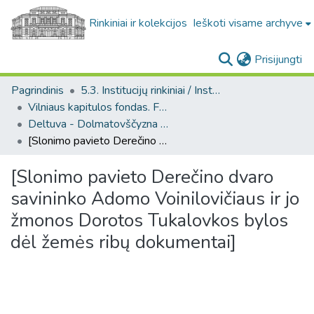
Rinkiniai ir kolekcijos
Ieškoti visame archyve
(c
Prisijungti
Pagrindinis
5.3. Institucijų rinkiniai / Institutional collections
Vilniaus kapitulos fondas. F43
Deltuva - Dolmatovščyzna (Vilniaus kapitulos fondas. F43, Bažnytinės valdos)
[Slonimo pavieto Derečino dvaro savininko Adomo Voinilovičiaus ir jo žmonos Dorotos Tukalovkos bylos dėl žemės ribų dokumentai]
[Slonimo pavieto Derečino dvaro
savininko Adomo Voinilovičiaus ir jo
žmonos Dorotos Tukalovkos bylos
dėl žemės ribų dokumentai]