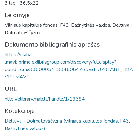
3 lap. ; 36,5x22.
Leidinyje
Vilniaus kapitulos fondas. F43, Bažnytinės valdos. Deltuva -
Dolmatovščyzna.
Dokumento bibliografinis aprašas
https://elaba-
lmavb.primo.exlibrisgroup.com/discovery/fulldisplay?
docid=alma990000544994608476&vid=370LABT_LMA
VB:LMAVB
URL
http://elibrary.mab.lt/handle/1/13394
Kolekcijoje
Deltuva - Dolmatovščyzna (Vilniaus kapitulos fondas. F43,
Bažnytinės valdos)