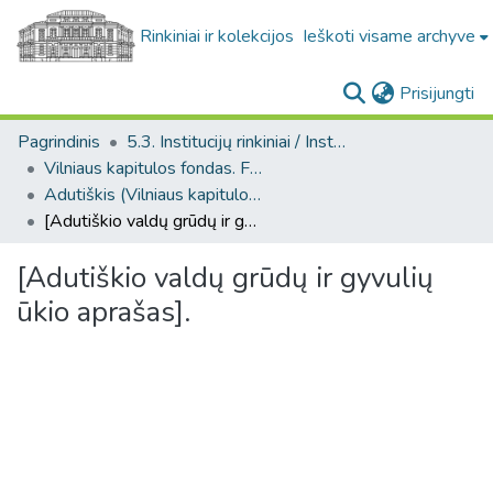
Rinkiniai ir kolekcijos
Ieškoti visame archyve
(c
Prisijungti
Pagrindinis
5.3. Institucijų rinkiniai / Institutional collections
Vilniaus kapitulos fondas. F43
Adutiškis (Vilniaus kapitulos fondas. F43. Bažnytinės valdos)
[Adutiškio valdų grūdų ir gyvulių ūkio aprašas].
[Adutiškio valdų grūdų ir gyvulių
ūkio aprašas].