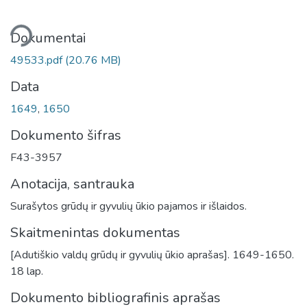
liama...
Dokumentai
49533.pdf
(20.76 MB)
Data
1649
,
1650
Dokumento šifras
F43-3957
Anotacija, santrauka
Surašytos grūdų ir gyvulių ūkio pajamos ir išlaidos.
Skaitmenintas dokumentas
[Adutiškio valdų grūdų ir gyvulių ūkio aprašas]. 1649-1650.
18 lap.
Dokumento bibliografinis aprašas