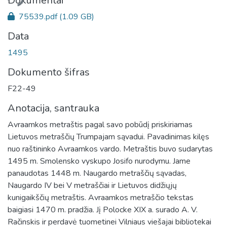
liama...
Dokumentai
75539.pdf
(1.09 GB)
Data
1495
Dokumento šifras
F22-49
Anotacija, santrauka
Avraamkos metraštis pagal savo pobūdį priskiriamas
Lietuvos metraščių Trumpajam sąvadui. Pavadinimas kilęs
nuo raštininko Avraamkos vardo. Metraštis buvo sudarytas
1495 m. Smolensko vyskupo Josifo nurodymu. Jame
panaudotas 1448 m. Naugardo metraščių sąvadas,
Naugardo IV bei V metraščiai ir Lietuvos didžiųjų
kunigaikščių metraštis. Avraamkos metraščio tekstas
baigiasi 1470 m. pradžia. Jį Polocke XIX a. surado A. V.
Račinskis ir perdavė tuometinei Vilniaus viešajai bibliotekai