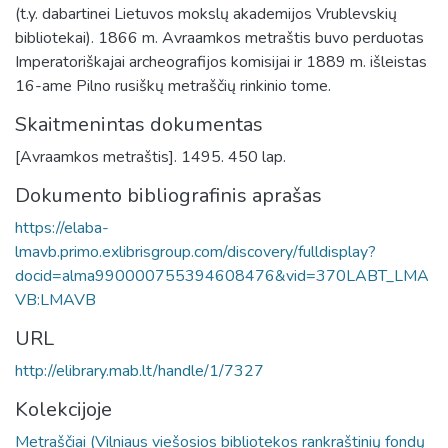
(t.y. dabartinei Lietuvos mokslų akademijos Vrublevskių
bibliotekai). 1866 m. Avraamkos metraštis buvo perduotas
Imperatoriškajai archeografijos komisijai ir 1889 m. išleistas
16-ame Pilno rusiškų metraščių rinkinio tome.
Skaitmenintas dokumentas
[Avraamkos metraštis]. 1495. 450 lap.
Dokumento bibliografinis aprašas
https://elaba-
lmavb.primo.exlibrisgroup.com/discovery/fulldisplay?
docid=alma990000755394608476&vid=370LABT_LMA
VB:LMAVB
URL
http://elibrary.mab.lt/handle/1/7327
Kolekcijoje
Metraščiai (Vilniaus viešosios bibliotekos rankraštinių fondų