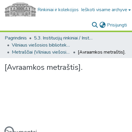
Rinkiniai ir kolekcijos
Ieškoti visame archyve
(c
Prisijungti
Pagrindinis
5.3. Institucijų rinkiniai / Institutional collections
Vilniaus viešosios bibliotekos rankraščių fondų likučiai. F22
Metraščiai (Vilniaus viešosios bibliotekos rankraštinių fondų likučiai. F22)
[Avraamkos metraštis].
[Avraamkos metraštis].