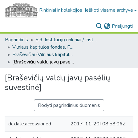
Rinkiniai ir kolekcijos
Ieškoti visame archyve
(c
Prisijungti
Pagrindinis
5.3. Institucijų rinkiniai / Institutional collections
Vilniaus kapitulos fondas. F43
Braševičiai (Vilniaus kapitulos fondas. F43. Bažnytinės valdos)
[Braševičių valdų javų pasėlių suvestinė]
[Braševičių valdų javų pasėlių
suvestinė]
Rodyti pagrindinius duomenis
dc.date.accessioned
2017-11-20T08:58:06Z