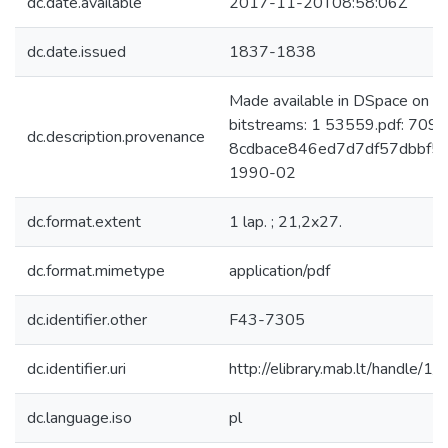
dc.date.available
2017-11-20T08:58:06Z
dc.date.issued
1837-1838
Made available in DSpace on 
bitstreams: 1 53559.pdf: 7093
dc.description.provenance
8cdbace846ed7d7df57dbbf5fc6
1990-02
dc.format.extent
1 lap. ; 21,2x27.
dc.format.mimetype
application/pdf
dc.identifier.other
F43-7305
dc.identifier.uri
http://elibrary.mab.lt/handle/1
dc.language.iso
pl