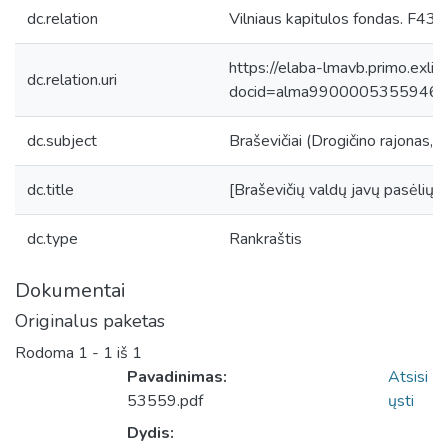
dc.relation
Vilniaus kapitulos fondas. F43, 
https://elaba-lmavb.primo.exlib
dc.relation.uri
docid=alma9900005355946
dc.subject
Braševičiai (Drogičino rajonas, B
dc.title
[Braševičių valdų javų pasėlių 
dc.type
Rankraštis
Dokumentai
Originalus paketas
Rodoma
1 - 1 iš 1
Pavadinimas:
Atsisi
53559.pdf
ųsti
Dydis: