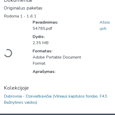
Dokumentai
Originalus paketas
Rodoma
1 - 1 iš 1
Pavadinimas:
Atsisi
54785.pdf
ųsti
Dydis:
Įkeliama...
2.35 MB
Formatas:
Adobe Portable Document
Format
Aprašymas:
Kolekcijoje
Dubrovnia - Dzeviatkavičiai (Vilniaus kapitulos fondas. F43.
Bažnytinės valdos)