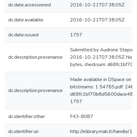
dc.date.accessioned
2016-10-21T07:38:05Z
dc.date.available
2016-10-21T07:38:05Z
dc.date.issued
1797
Submitted by Audronė Steponai
dc.description.provenance
2016-10-21T07:38:05Z No. of
bytes, checksum: d68fc1bf7
Made available in DSpace on 
bitstreams: 1 54785.pdf: 246
dc.description.provenance
d68fc1bf70b8d5600dace487e7
1797
dc.identifier.other
F43-8087
dc.identifier.uri
http://elibrary.mab.lt/handle/1