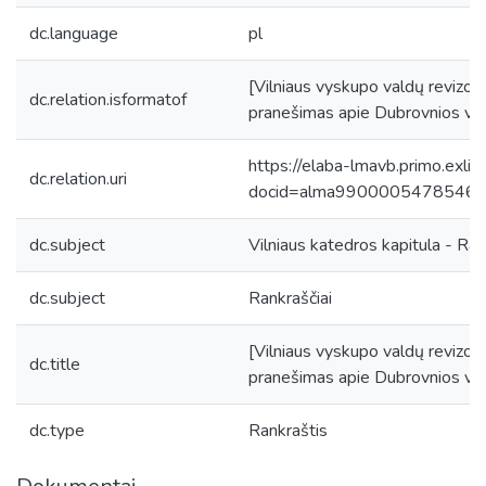
dc.language
pl
[Vilniaus vyskupo valdų revizor
dc.relation.isformatof
pranešimas apie Dubrovnios val
https://elaba-lmavb.primo.exlib
dc.relation.uri
docid=alma9900005478546
dc.subject
Vilniaus katedros kapitula - Ran
dc.subject
Rankraščiai
[Vilniaus vyskupo valdų revizor
dc.title
pranešimas apie Dubrovnios val
dc.type
Rankraštis