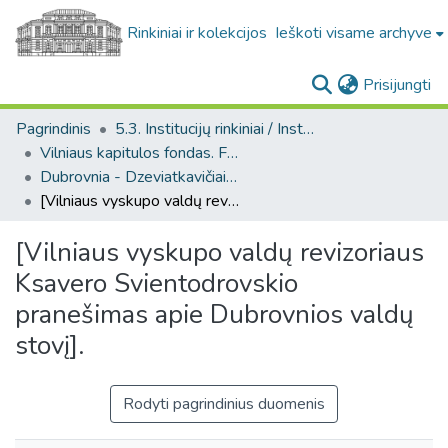
Rinkiniai ir kolekcijos
Ieškoti visame archyve
(c
Prisijungti
Pagrindinis
5.3. Institucijų rinkiniai / Institutional collections
Vilniaus kapitulos fondas. F43
Dubrovnia - Dzeviatkavičiai (Vilniaus kapitulos fondas. F43. Bažnytinės valdos)
[Vilniaus vyskupo valdų revizoriaus Ksavero Svientodrovskio pranešimas apie Dubrovnios valdų stovį].
[Vilniaus vyskupo valdų revizoriaus
Ksavero Svientodrovskio
pranešimas apie Dubrovnios valdų
stovį].
Rodyti pagrindinius duomenis