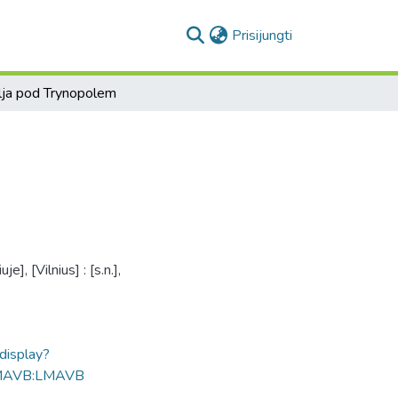
(current)
Prisijungti
lja pod Trynopolem
], [Vilnius] : [s.n.],
ldisplay?
MAVB:LMAVB