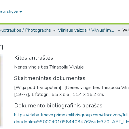
e archyve
Nuotraukos / Photographs
Vilniaus vaizdai / Vilnius' images
Wi
m
Kitos antraštės
Neries vingis ties Trinapoliu Vilniuje
Skaitmenintas dokumentas
[Wilja pod Trynopolem] : [Neries vingis ties Trinapoliu Vilniuje
[19--?], 1 fotogr. ; 5.5 x 8.6 ; 11.4 x 15.2 cm.
Dokumento bibliografinis aprašas
https://elaba-lmavb.primo.exlibrisgroup.com/discovery/ful
docid=alma990004010984408476&vid=370LABT_L