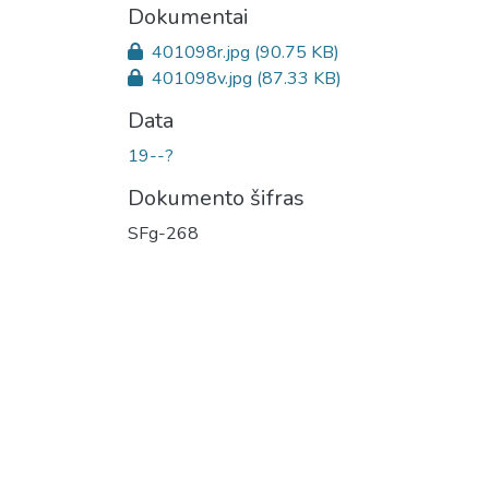
Dokumentai
401098r.jpg
(90.75 KB)
401098v.jpg
(87.33 KB)
Data
19--?
Dokumento šifras
SFg-268