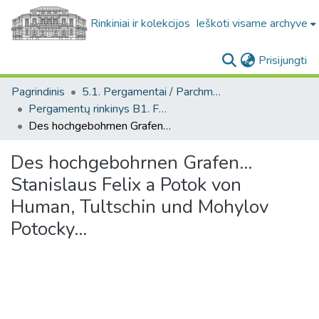
Rinkiniai ir kolekcijos
Ieškoti visame archyve
(c
Prisijungti
Pagrindinis
5.1. Pergamentai / Parchments
Pergamentų rinkinys B1. F1 / Parchment collection B1. F1
Des hochgebohrnen Grafen... Stanislaus Felix a Potok von Human, Tultschin und Mohylov Potocky...
Des hochgebohrnen Grafen...
Stanislaus Felix a Potok von
Human, Tultschin und Mohylov
Potocky...