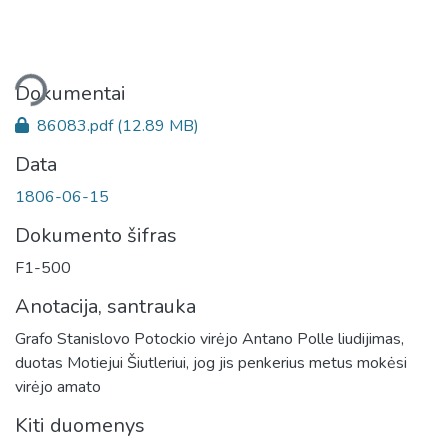
liama...
Dokumentai
86083.pdf
(12.89 MB)
Data
1806-06-15
Dokumento šifras
F1-500
Anotacija, santrauka
Grafo Stanislovo Potockio virėjo Antano Polle liudijimas,
duotas Motiejui Šiutleriui, jog jis penkerius metus mokėsi
virėjo amato
Kiti duomenys