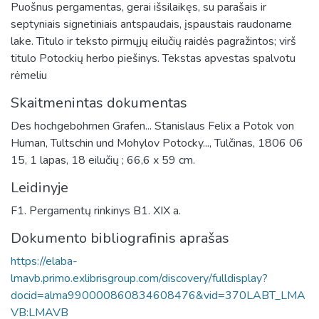
Puošnus pergamentas, gerai išsilaikęs, su parašais ir
septyniais signetiniais antspaudais, įspaustais raudoname
lake. Titulo ir teksto pirmųjų eilučių raidės pagražintos; virš
titulo Potockių herbo piešinys. Tekstas apvestas spalvotu
rėmeliu
Skaitmenintas dokumentas
Des hochgebohrnen Grafen... Stanislaus Felix a Potok von
Human, Tultschin und Mohylov Potocky..., Tulčinas, 1806 06
15, 1 lapas, 18 eilučių ; 66,6 x 59 cm.
Leidinyje
F1. Pergamentų rinkinys B1. XIX a.
Dokumento bibliografinis aprašas
https://elaba-
lmavb.primo.exlibrisgroup.com/discovery/fulldisplay?
docid=alma990000860834608476&vid=370LABT_LMA
VB:LMAVB