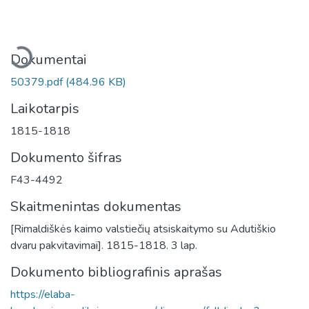
keliama...
Dokumentai
50379.pdf
(484.96 KB)
Laikotarpis
1815-1818
Dokumento šifras
F43-4492
Skaitmenintas dokumentas
[Rimaldiškės kaimo valstiečių atsiskaitymo su Adutiškio
dvaru pakvitavimai]. 1815-1818. 3 lap.
Dokumento bibliografinis aprašas
https://elaba-