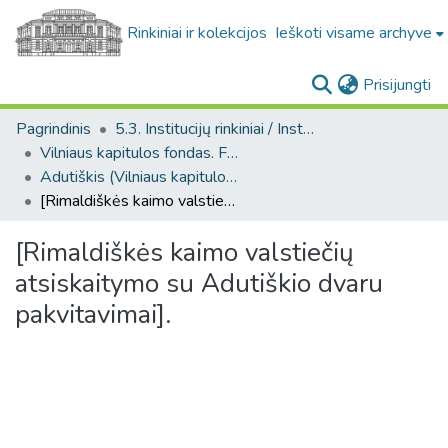
Rinkiniai ir kolekcijos
Ieškoti visame archyve
(c
Prisijungti
Pagrindinis
5.3. Institucijų rinkiniai / Institutional collections
Vilniaus kapitulos fondas. F43
Adutiškis (Vilniaus kapitulos fondas. F43. Bažnytinės valdos)
[Rimaldiškės kaimo valstiečių atsiskaitymo su Adutiškio dvaru pakvitavimai].
[Rimaldiškės kaimo valstiečių
atsiskaitymo su Adutiškio dvaru
pakvitavimai].