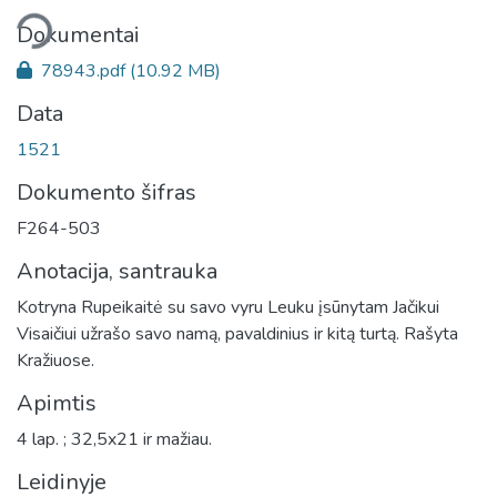
liama...
Dokumentai
78943.pdf
(10.92 MB)
Data
1521
Dokumento šifras
F264-503
Anotacija, santrauka
Kotryna Rupeikaitė su savo vyru Leuku įsūnytam Jačikui
Visaičiui užrašo savo namą, pavaldinius ir kitą turtą. Rašyta
Kražiuose.
Apimtis
4 lap. ; 32,5x21 ir mažiau.
Leidinyje