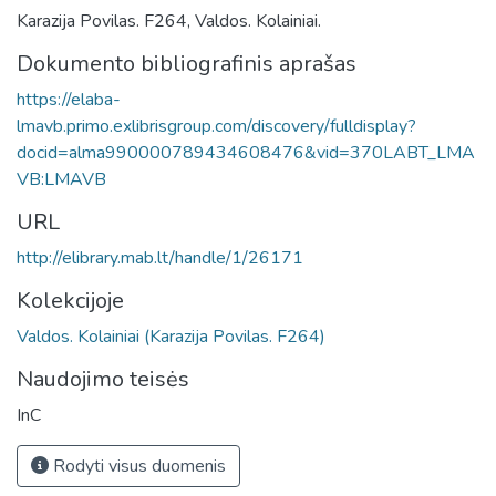
Karazija Povilas. F264, Valdos. Kolainiai.
Dokumento bibliografinis aprašas
https://elaba-
lmavb.primo.exlibrisgroup.com/discovery/fulldisplay?
docid=alma990000789434608476&vid=370LABT_LMA
VB:LMAVB
URL
http://elibrary.mab.lt/handle/1/26171
Kolekcijoje
Valdos. Kolainiai (Karazija Povilas. F264)
Naudojimo teisės
InC
Rodyti visus duomenis