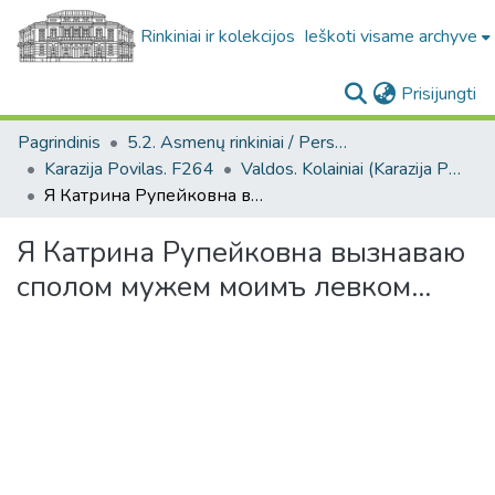
Rinkiniai ir kolekcijos
Ieškoti visame archyve
(c
Prisijungti
Pagrindinis
5.2. Asmenų rinkiniai / Personal collections
Karazija Povilas. F264
Valdos. Kolainiai (Karazija Povilas. F264)
Я Катрина Рупейковна вызнаваю сполом мужем моимъ левком...
Я Катрина Рупейковна вызнаваю
сполом мужем моимъ левком...