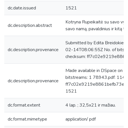
dc.date.issued
1521
Kotryna Rupeikaitė su savo vyru
dc.description.abstract
savo namą, pavaldinius ir kitą tu
Submitted by Edita Breidokien
dc.description.provenance
02-14T08:06:55Z No. of bitst
checksum: ff7c02e9219e886
Made available in DSpace on 
bitstreams: 1 78943.pdf: 114
dc.description.provenance
ff7c02e9219e8861befb73eb4ce
1521
dc.format.extent
4 lap. ; 32,5x21 ir mažiau.
dc.format.mimetype
application/ pdf