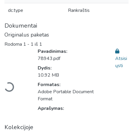
dc.type
Rankraštis
Dokumentai
Originalus paketas
Rodoma
1 - 1 iš 1
Pavadinimas:
78943.pdf
Atsisi
ųsti
Dydis:
Įkeliama...
10.92 MB
Formatas:
Adobe Portable Document
Format
Aprašymas:
Kolekcijoje