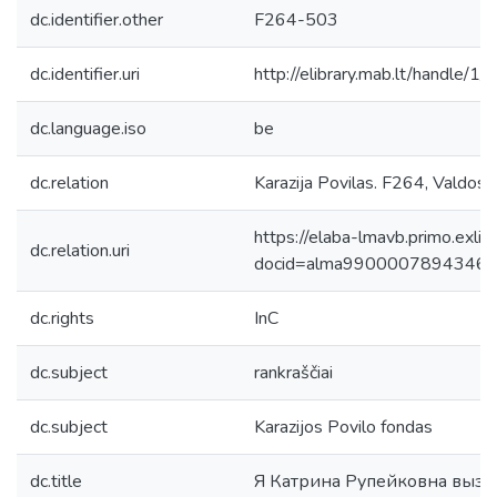
dc.identifier.other
F264-503
dc.identifier.uri
http://elibrary.mab.lt/handle/1
dc.language.iso
be
dc.relation
Karazija Povilas. F264, Valdos. K
https://elaba-lmavb.primo.exlib
dc.relation.uri
docid=alma9900007894346
dc.rights
InC
dc.subject
rankraščiai
dc.subject
Karazijos Povilo fondas
dc.title
Я Катрина Рупейковна вызн