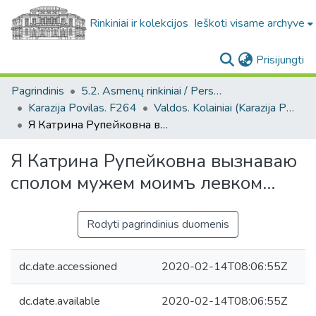
Rinkiniai ir kolekcijos
Ieškoti visame archyve
(c
Prisijungti
Pagrindinis
5.2. Asmenų rinkiniai / Personal collections
Karazija Povilas. F264
Valdos. Kolainiai (Karazija Povilas. F264)
Я Катрина Рупейковна вызнаваю сполом мужем моимъ левком...
Я Катрина Рупейковна вызнаваю
сполом мужем моимъ левком...
Rodyti pagrindinius duomenis
dc.date.accessioned
2020-02-14T08:06:55Z
dc.date.available
2020-02-14T08:06:55Z