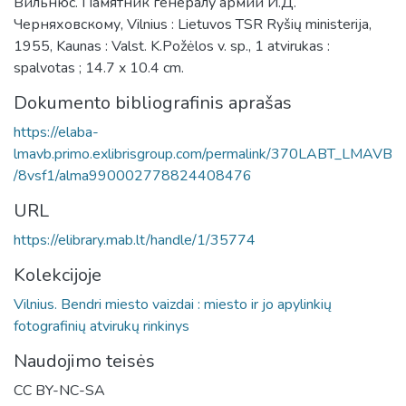
Вильнюс. Памятник генералу армии И.Д.
Черняховскому, Vilnius : Lietuvos TSR Ryšių ministerija,
1955, Kaunas : Valst. K.Požėlos v. sp., 1 atvirukas :
spalvotas ; 14.7 x 10.4 cm.
Dokumento bibliografinis aprašas
https://elaba-
lmavb.primo.exlibrisgroup.com/permalink/370LABT_LMAVB
/8vsf1/alma990002778824408476
URL
https://elibrary.mab.lt/handle/1/35774
Kolekcijoje
Vilnius. Bendri miesto vaizdai : miesto ir jo apylinkių
fotografinių atvirukų rinkinys
Naudojimo teisės
CC BY-NC-SA