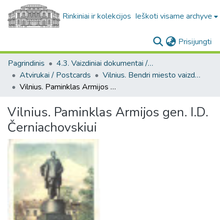
Rinkiniai ir kolekcijos
Ieškoti visame archyve
(c
Prisijungti
Pagrindinis
4.3. Vaizdiniai dokumentai / Visual documents
Atvirukai / Postcards
Vilnius. Bendri miesto vaizdai : miesto ir jo apylinkių fotografinių atvirukų rinkinys
Vilnius. Paminklas Armijos gen. I.D. Černiachovskiui
Vilnius. Paminklas Armijos gen. I.D.
Černiachovskiui