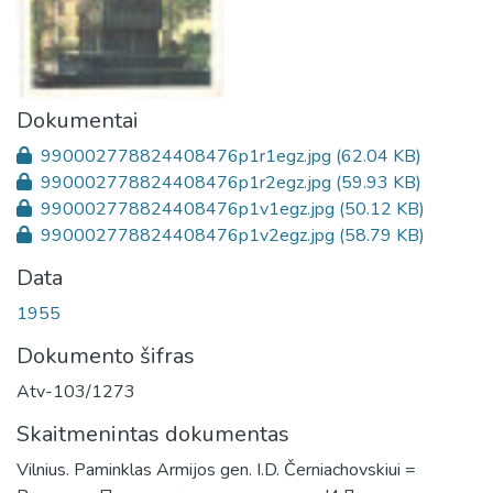
Dokumentai
990002778824408476p1r1egz.jpg
(62.04 KB)
990002778824408476p1r2egz.jpg
(59.93 KB)
990002778824408476p1v1egz.jpg
(50.12 KB)
990002778824408476p1v2egz.jpg
(58.79 KB)
Data
1955
Dokumento šifras
Atv-103/1273
Skaitmenintas dokumentas
Vilnius. Paminklas Armijos gen. I.D. Černiachovskiui =