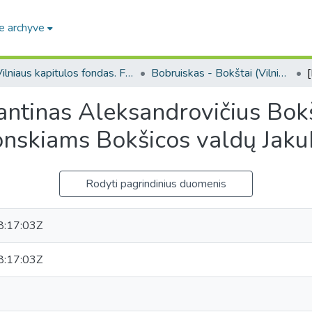
e archyve
Vilniaus kapitulos fondas. F43
Bobruiskas - Bokštai (Vilniaus kapitulos fondas. F43. Bažnytinės valdos)
antinas Aleksandrovičius Bok
onskiams Bokšicos valdų Jakub
Rodyti pagrindinius duomenis
:17:03Z
:17:03Z