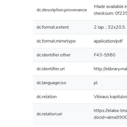
Made available 
dc.description.provenance
checksum: 0f23
dc.format.extent
2 lap. ; 32x20,5.
dc.format.mimetype
application/pdf
dc.identifier.other
F43-5980
dc.identifier.uri
http://elibrary.
dc.language.iso
pl
dc.relation
Vilniaus kapitulo
https://elaba-lm
dc.relation.uri
docid=alma99