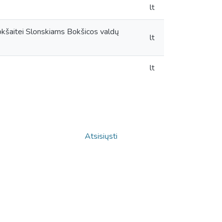
lt
okšaitei Slonskiams Bokšicos valdų
lt
lt
Atsisiųsti