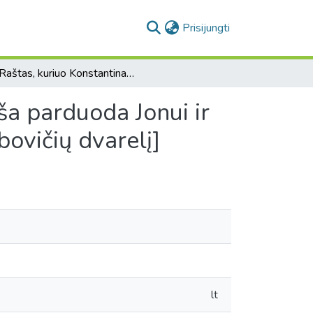
(current)
Prisijungti
[Raštas, kuriuo Konstantinas Aleksandrovičius Bokša parduoda Jonui ir Kotrynai Bokšaitei Slonskiams Bokšicos valdų Jakubovičių dvarelį]
ša parduoda Jonui ir
ovičių dvarelį]
lt