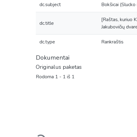
dc.subject
Bokšicai (Slucko 
[Raštas, kuriuo 
dc.title
Jakubovičių dvare
dc.type
Rankraštis
Dokumentai
Originalus paketas
Rodoma
1 - 1 iš 1
Įkeliama...