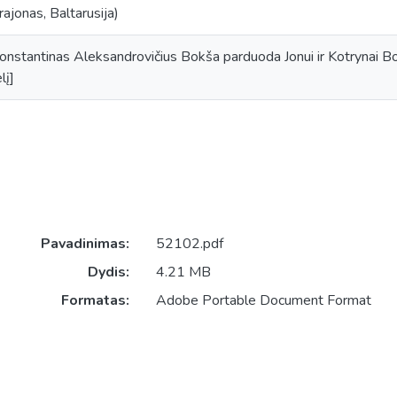
rajonas, Baltarusija)
Konstantinas Aleksandrovičius Bokša parduoda Jonui ir Kotrynai B
lį]
Pavadinimas:
52102.pdf
Dydis:
4.21 MB
Formatas:
Adobe Portable Document Format