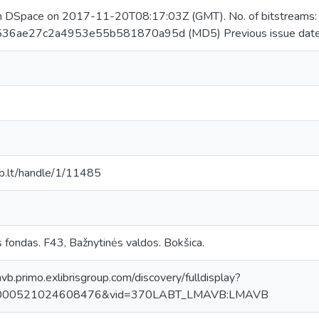
in DSpace on 2017-11-20T08:17:03Z (GMT). No. of bitstreams
536ae27c2a4953e55b581870a95d (MD5) Previous issue dat
mab.lt/handle/1/11485
s fondas. F43, Bažnytinės valdos. Bokšica.
avb.primo.exlibrisgroup.com/discovery/fulldisplay?
0000521024608476&vid=370LABT_LMAVB:LMAVB