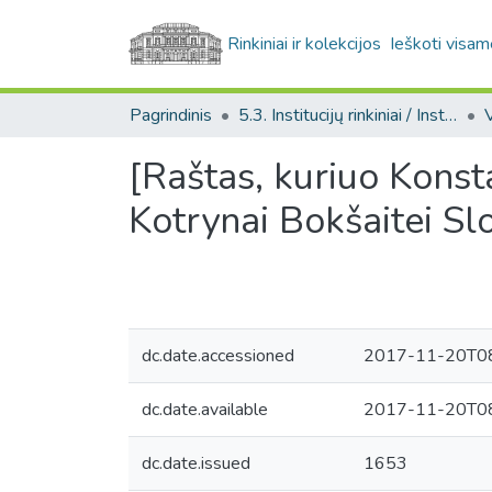
Rinkiniai ir kolekcijos
Ieškoti visam
Pagrindinis
5.3. Institucijų rinkiniai / Institutional collections
[Raštas, kuriuo Konst
Kotrynai Bokšaitei Sl
dc.date.accessioned
2017-11-20T08
dc.date.available
2017-11-20T08
dc.date.issued
1653