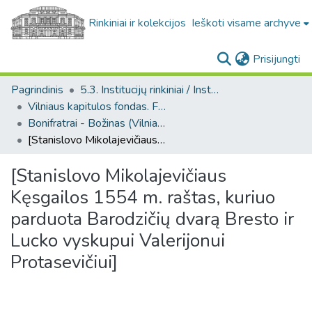
Rinkiniai ir kolekcijos
Ieškoti visame archyve
(c
Prisijungti
Pagrindinis
5.3. Institucijų rinkiniai / Institutional collections
Vilniaus kapitulos fondas. F43
Bonifratrai - Božinas (Vilniaus kapitulos fondas. F43. Bažnytinės valdos)
[Stanislovo Mikolajevičiaus Kęsgailos 1554 m. raštas, kuriuo parduota Barodzičių dvarą Bresto ir Lucko vyskupui Valerijonui Protasevičiui]
[Stanislovo Mikolajevičiaus
Kęsgailos 1554 m. raštas, kuriuo
parduota Barodzičių dvarą Bresto ir
Lucko vyskupui Valerijonui
Protasevičiui]