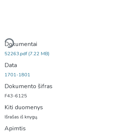
liama...
Dokumentai
52263.pdf
(7.22 MB)
Data
1701-1801
Dokumento šifras
F43-6125
Kiti duomenys
Išrašas iš knygų.
Apimtis