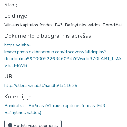
5 lap. ;.
Leidinyje
Vilniaus kapitulos fondas. F43, Bažnytinės valdos. Borodičiai.
Dokumento bibliografinis aprašas
https://elaba-
lmavb.primo.exlibrisgroup.com/discovery/fulldisplay?
docid=alma990000522634608476&vid=370LABT_LMA
VB:LMAVB
URL
http://elibrary.mab.lt/handle/1/11629
Kolekcijoje
Bonifratrai - Božinas (Vilniaus kapitulos fondas. F43.
Bažnytinės valdos)
Rodyti visus duomenis