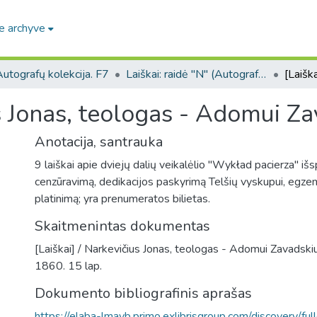
e archyve
utografų kolekcija. F7
Laiškai: raidė "N" (Autografų kolekcija. F7)
us Jonas, teologas - Adomui Za
Anotacija, santrauka
9 laiškai apie dviejų dalių veikalėlio "Wykład pacierza" iš
cenzūravimą, dedikacijos paskyrimą Telšių vyskupui, egzemp
platinimą; yra prenumeratos bilietas.
Skaitmenintas dokumentas
[Laiškai] / Narkevičius Jonas, teologas - Adomui Zavadskiu
1860. 15 lap.
Dokumento bibliografinis aprašas
https://elaba-lmavb.primo.exlibrisgroup.com/discovery/ful