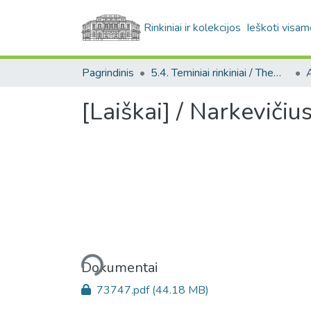
Rinkiniai ir kolekcijos
Ieškoti visam
Pagrindinis
5.4. Teminiai rinkiniai / Thematic collections
A
[Laiškai] / Narkeviči
Įkeliama...
Dokumentai
73747.pdf
(44.18 MB)