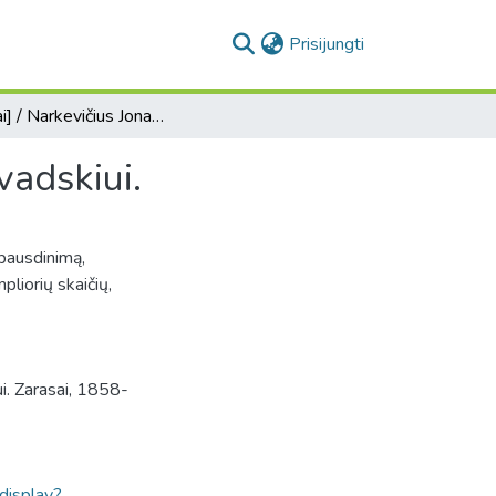
(current)
Prisijungti
[Laiškai] / Narkevičius Jonas, teologas - Adomui Zavadskiui.
vadskiui.
spausdinimą,
liorių skaičių,
i. Zarasai, 1858-
ldisplay?