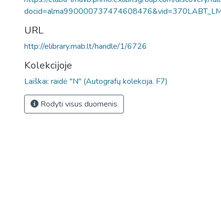
docid=alma990000737474608476&vid=370LABT_L
URL
http://elibrary.mab.lt/handle/1/6726
Kolekcijoje
Laiškai: raidė "N" (Autografų kolekcija. F7)
Rodyti visus duomenis