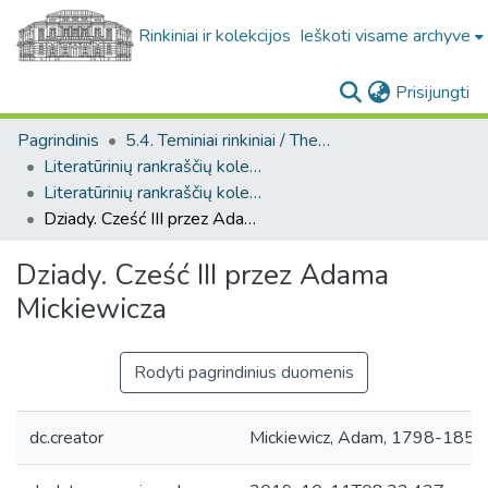
Rinkiniai ir kolekcijos
Ieškoti visame archyve
(c
Prisijungti
Pagrindinis
5.4. Teminiai rinkiniai / Thematic collections
Literatūrinių rankraščių kolekcija. F29
Literatūrinių rankraščių kolekcija. F29
Dziady. Cześć III przez Adama Mickiewicza
Dziady. Cześć III przez Adama
Mickiewicza
Rodyti pagrindinius duomenis
dc.creator
Mickiewicz, Adam, 1798-1855