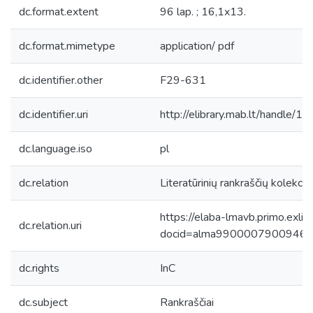
dc.format.extent
96 lap. ; 16,1x13.
dc.format.mimetype
application/ pdf
dc.identifier.other
F29-631
dc.identifier.uri
http://elibrary.mab.lt/handle/1
dc.language.iso
pl
dc.relation
Literatūrinių rankraščių kolekcij
https://elaba-lmavb.primo.exlib
dc.relation.uri
docid=alma9900007900946
dc.rights
InC
dc.subject
Rankraščiai