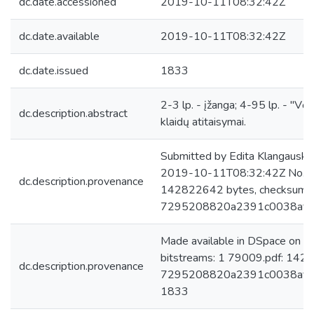
dc.date.accessioned
2019-10-11T08:32:42Z
dc.date.available
2019-10-11T08:32:42Z
dc.date.issued
1833
2-3 lp. - įžanga; 4-95 lp. - "Vėlinė
dc.description.abstract
klaidų atitaisymai.
Submitted by Edita Klangauskai
2019-10-11T08:32:42Z No. of 
dc.description.provenance
142822642 bytes, checksum:
7295208820a2391c0038af2
Made available in DSpace on 
bitstreams: 1 79009.pdf: 142
dc.description.provenance
7295208820a2391c0038af2587
1833