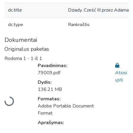
dc.title
Dziady. Cześć III przez Adama 
dc.type
Rankraštis
Dokumentai
Originalus paketas
Rodoma
1 - 1 iš 1
Pavadinimas:
79009.pdf
Atsisi
ųsti
Dydis:
Įkeliama...
136.21 MB
Formatas:
Adobe Portable Document
Format
Aprašymas: