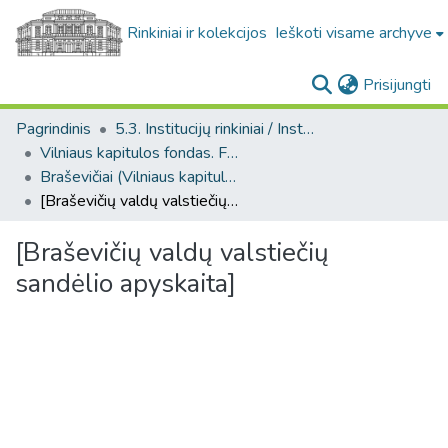
Rinkiniai ir kolekcijos
Ieškoti visame archyve
(c
Prisijungti
Pagrindinis
5.3. Institucijų rinkiniai / Institutional collections
Vilniaus kapitulos fondas. F43
Braševičiai (Vilniaus kapitulos fondas. F43. Bažnytinės valdos)
[Braševičių valdų valstiečių sandėlio apyskaita]
[Braševičių valdų valstiečių
sandėlio apyskaita]