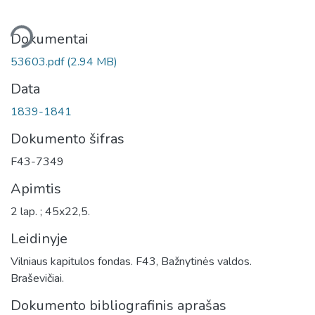
liama...
Dokumentai
53603.pdf
(2.94 MB)
Data
1839-1841
Dokumento šifras
F43-7349
Apimtis
2 lap. ; 45x22,5.
Leidinyje
Vilniaus kapitulos fondas. F43, Bažnytinės valdos.
Braševičiai.
Dokumento bibliografinis aprašas