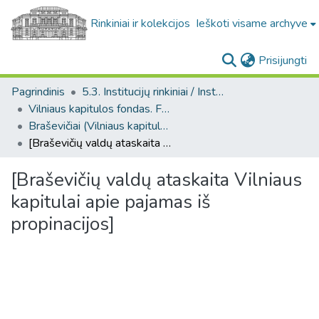
Rinkiniai ir kolekcijos
Ieškoti visame archyve
(c
Prisijungti
Pagrindinis
5.3. Institucijų rinkiniai / Institutional collections
Vilniaus kapitulos fondas. F43
Braševičiai (Vilniaus kapitulos fondas. F43. Bažnytinės valdos)
[Braševičių valdų ataskaita Vilniaus kapitulai apie pajamas iš propinacijos]
[Braševičių valdų ataskaita Vilniaus
kapitulai apie pajamas iš
propinacijos]