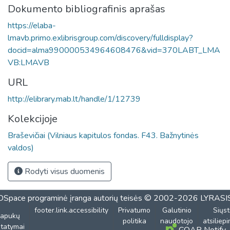
Dokumento bibliografinis aprašas
https://elaba-
lmavb.primo.exlibrisgroup.com/discovery/fulldisplay?
docid=alma990000534964608476&vid=370LABT_LMA
VB:LMAVB
URL
http://elibrary.mab.lt/handle/1/12739
Kolekcijoje
Braševičiai (Vilniaus kapitulos fondas. F43. Bažnytinės
valdos)
Rodyti visus duomenis
DSpace programinė įranga
autorių teisės © 2002-2026
LYRASI
footer.link.accessibility
Privatumo
Galutinio
Siųst
lapukų
politika
naudotojo
atsiliep
tatymai
COAR Notify