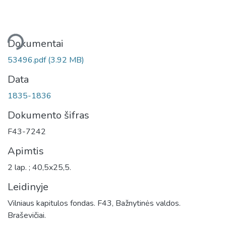
liama...
Dokumentai
53496.pdf
(3.92 MB)
Data
1835-1836
Dokumento šifras
F43-7242
Apimtis
2 lap. ; 40,5x25,5.
Leidinyje
Vilniaus kapitulos fondas. F43, Bažnytinės valdos.
Braševičiai.