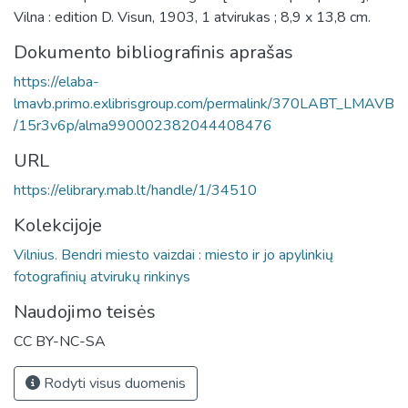
Vilna : edition D. Visun, 1903, 1 atvirukas ; 8,9 x 13,8 cm.
Dokumento bibliografinis aprašas
https://elaba-
lmavb.primo.exlibrisgroup.com/permalink/370LABT_LMAVB
/15r3v6p/alma990002382044408476
URL
https://elibrary.mab.lt/handle/1/34510
Kolekcijoje
Vilnius. Bendri miesto vaizdai : miesto ir jo apylinkių
fotografinių atvirukų rinkinys
Naudojimo teisės
CC BY-NC-SA
Rodyti visus duomenis