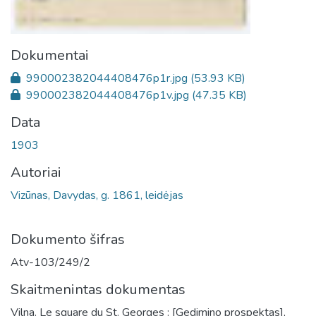
Dokumentai
990002382044408476p1r.jpg
(53.93 KB)
990002382044408476p1v.jpg
(47.35 KB)
Data
1903
Autoriai
Vizūnas, Davydas, g. 1861, leidėjas
Dokumento šifras
Atv-103/249/2
Skaitmenintas dokumentas
Vilna. Le square du St. Georges : [Gedimino prospektas],