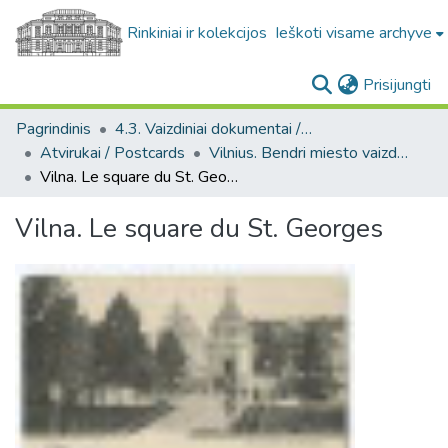
Rinkiniai ir kolekcijos
Ieškoti visame archyve
(c
Prisijungti
Pagrindinis
4.3. Vaizdiniai dokumentai / Visual documents
Atvirukai / Postcards
Vilnius. Bendri miesto vaizdai : miesto ir jo apylinkių fotografinių atvirukų rinkinys
Vilna. Le square du St. Georges
Vilna. Le square du St. Georges