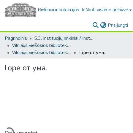
Rinkiniai ir kolekcijos
Ieškoti visame archyve
(c
Prisijungti
Pagrindinis
5.3. Institucijų rinkiniai / Institutional collections
Vilniaus viešosios bibliotekos rankraščių fondų likučiai. F22
Vilniaus viešosios bibliotekos rankraščių fondų likučiai. F22
Горе от ума.
Горе от ума.
eliama...