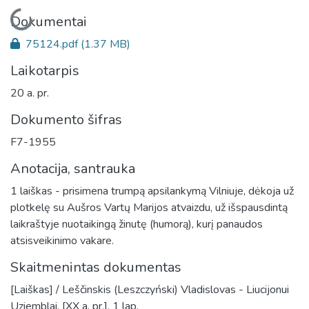
Įkeliama...
Dokumentai
75124.pdf
(1.37 MB)
Laikotarpis
20 a. pr.
Dokumento šifras
F7-1955
Anotacija, santrauka
1 laiškas - prisimena trumpą apsilankymą Vilniuje, dėkoja už
plotkelę su Aušros Vartų Marijos atvaizdu, už išspausdintą
laikraštyje nuotaikingą žinutę (humorą), kurį panaudos
atsisveikinimo vakare.
Skaitmenintas dokumentas
[Laiškas] / Leščinskis (Leszczyński) Vladislovas - Liucijonui
Uziemblai. [XX a. pr.]. 1 lap.