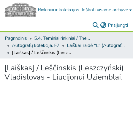
Rinkiniai ir kolekcijos
Ieškoti visame archyve
(c
Prisijungti
Pagrindinis
5.4. Teminiai rinkiniai / Thematic collections
Autografų kolekcija. F7
Laiškai: raidė "L" (Autografų kolekcija. F7)
[Laiškas] / Leščinskis (Leszczyński) Vladislovas - Liucijonui Uziemblai.
[Laiškas] / Leščinskis (Leszczyński)
Vladislovas - Liucijonui Uziemblai.