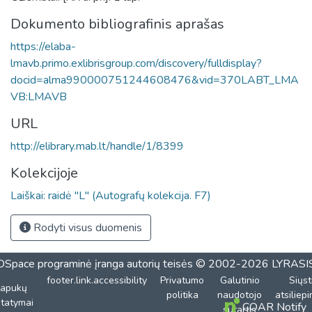
Dokumento bibliografinis aprašas
https://elaba-
lmavb.primo.exlibrisgroup.com/discovery/fulldisplay?
docid=alma990000751244608476&vid=370LABT_LMA
VB:LMAVB
URL
http://elibrary.mab.lt/handle/1/8399
Kolekcijoje
Laiškai: raidė "L" (Autografų kolekcija. F7)
Rodyti visus duomenis
DSpace programinė įranga
autorių teisės © 2002-2026
LYRASI
footer.link.accessibility
Privatumo
Galutinio
Siųst
lapukų
politika
naudotojo
atsiliep
tatymai
COAR Notify
sutartis