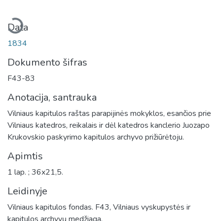
keliama...
Data
1834
Dokumento šifras
F43-83
Anotacija, santrauka
Vilniaus kapitulos raštas parapijinės mokyklos, esančios prie
Vilniaus katedros, reikalais ir dėl katedros kanclerio Juozapo
Krukovskio paskyrimo kapitulos archyvo prižiūrėtoju.
Apimtis
1 lap. ; 36x21,5.
Leidinyje
Vilniaus kapitulos fondas. F43, Vilniaus vyskupystės ir
kapitulos archyvų medžiaga.