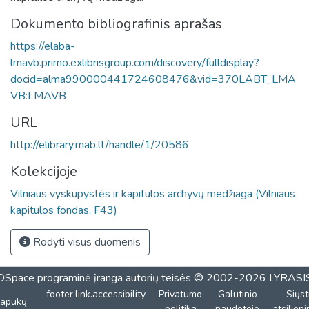
Dokumento bibliografinis aprašas
https://elaba-
lmavb.primo.exlibrisgroup.com/discovery/fulldisplay?
docid=alma990000441724608476&vid=370LABT_LMA
VB:LMAVB
URL
http://elibrary.mab.lt/handle/1/20586
Kolekcijoje
Vilniaus vyskupystės ir kapitulos archyvų medžiaga (Vilniaus
kapitulos fondas. F43)
Rodyti visus duomenis
DSpace programinė įranga
autorių teisės © 2002-2026
LYRASI
footer.link.accessibility
Privatumo
Galutinio
Siųst
lapukų
politika
naudotojo
atsiliep