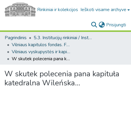
Rinkiniai ir kolekcijos
Ieškoti visame archyve
(c
Prisijungti
Pagrindinis
5.3. Institucijų rinkiniai / Institutional collections
Vilniaus kapitulos fondas. F43
Vilniaus vyskupystės ir kapitulos archyvų medžiaga (Vilniaus kapitulos fondas. F43)
W skutek polecenia pana kapituła katedralna Wileńska...
W skutek polecenia pana kapituła
katedralna Wileńska...