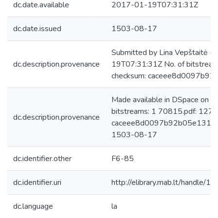
dc.date.available
2017-01-19T07:31:31Z
dc.date.issued
1503-08-17
Submitted by Lina Vepštaitė (
dc.description.provenance
19T07:31:31Z No. of bitstrea
checksum: caceee8d0097b92
Made available in DSpace on 
bitstreams: 1 70815.pdf: 127
dc.description.provenance
caceee8d0097b92b05e13145a3
1503-08-17
dc.identifier.other
F6-85
dc.identifier.uri
http://elibrary.mab.lt/handle/1
dc.language
la