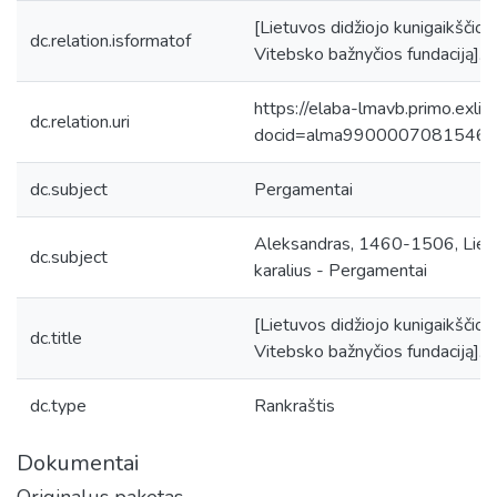
[Lietuvos didžiojo kunigaikščio A
dc.relation.isformatof
Vitebsko bažnyčios fundaciją]. V
https://elaba-lmavb.primo.exlib
dc.relation.uri
docid=alma9900007081546
dc.subject
Pergamentai
Aleksandras, 1460-1506, Lietuvo
dc.subject
karalius - Pergamentai
[Lietuvos didžiojo kunigaikščio A
dc.title
Vitebsko bažnyčios fundaciją].
dc.type
Rankraštis
Dokumentai