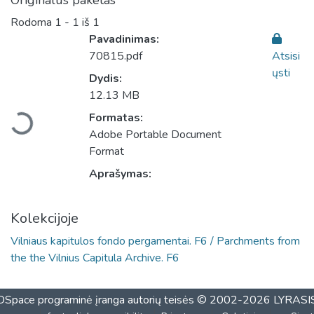
Originalus paketas
Rodoma
1 - 1 iš 1
Pavadinimas:
70815.pdf
Atsisi
ųsti
Dydis:
Įkeliama...
12.13 MB
Formatas:
Adobe Portable Document
Format
Aprašymas:
Kolekcijoje
Vilniaus kapitulos fondo pergamentai. F6 / Parchments from
the the Vilnius Capitula Archive. F6
DSpace programinė įranga
autorių teisės © 2002-2026
LYRASI