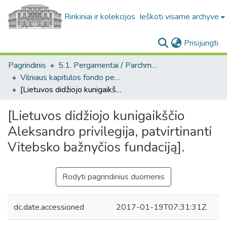
Rinkiniai ir kolekcijos
Ieškoti visame archyve
(c
Prisijungti
Pagrindinis
5.1. Pergamentai / Parchments
Vilniaus kapitulos fondo pergamentai. F6 / Parchments from the the Vilnius Capitula Archive. F6
[Lietuvos didžiojo kunigaikščio Aleksandro privilegija, patvirtinanti Vitebsko bažnyčios fundaciją].
[Lietuvos didžiojo kunigaikščio
Aleksandro privilegija, patvirtinanti
Vitebsko bažnyčios fundaciją].
Rodyti pagrindinius duomenis
dc.date.accessioned
2017-01-19T07:31:31Z