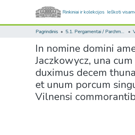
Rinkiniai ir kolekcijos
Ieškoti visam
Pagrindinis
5.1. Pergamentai / Parchments
In nomine domini amen
Jaczkowycz, una cum c
duximus decem thunas
et unum porcum singul
Vilnensi commorantibu