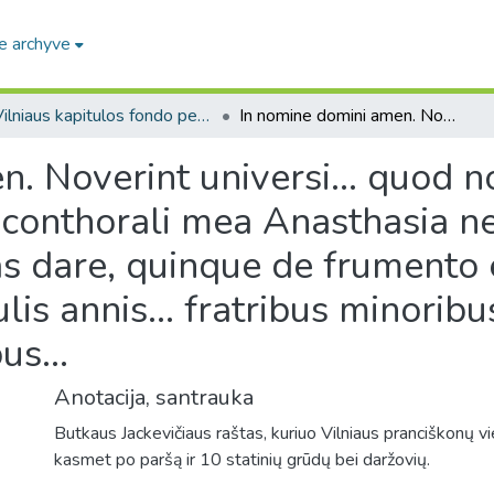
e archyve
Vilniaus kapitulos fondo pergamentai. F6 / Parchments from the the Vilnius Capitula Archive. F6
In nomine domini amen. Noverint universi... quod nos, Buthko Jaczkowycz, una cum conthorali mea Anasthasia necnon liberis nostris... duximus decem thunas dare, quinque de frumento et quinque de silina et unum porcum singulis annis... fratribus minoribus, in conventu Vilnensi commorantibus...
. Noverint universi... quod n
onthorali mea Anasthasia necn
 dare, quinque de frumento e
is annis... fratribus minoribu
s...
Anotacija, santrauka
Butkaus Jackevičiaus raštas, kuriuo Vilniaus pranciškonų v
kasmet po paršą ir 10 statinių grūdų bei daržovių.