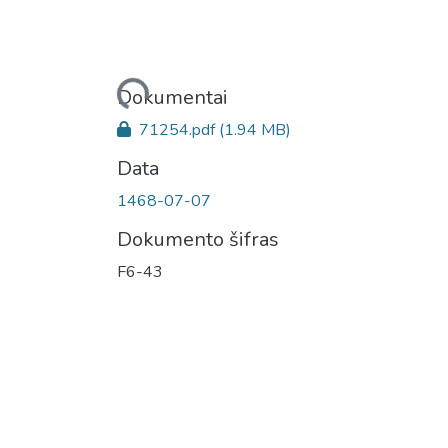
Įkeliama...
Dokumentai
71254.pdf
(1.94 MB)
Data
1468-07-07
Dokumento šifras
F6-43