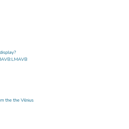
ldisplay?
MAVB:LMAVB
m the the Vilnius