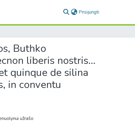
(current)
Prisijungti
os, Buthko
on liberis nostris...
t quinque de silina
s, in conventu
ienuolynui užrašo