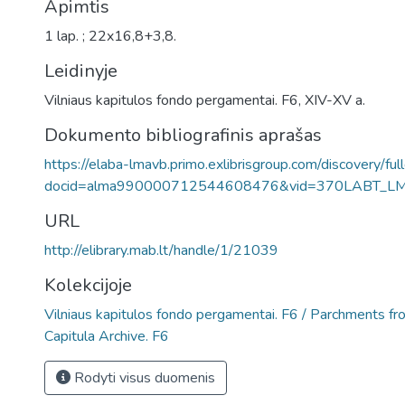
Apimtis
1 lap. ; 22x16,8+3,8.
Leidinyje
Vilniaus kapitulos fondo pergamentai. F6, XIV-XV a.
Dokumento bibliografinis aprašas
https://elaba-lmavb.primo.exlibrisgroup.com/discovery/ful
docid=alma990000712544608476&vid=370LABT_L
URL
http://elibrary.mab.lt/handle/1/21039
Kolekcijoje
Vilniaus kapitulos fondo pergamentai. F6 / Parchments fro
Capitula Archive. F6
Rodyti visus duomenis