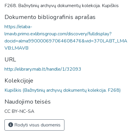
F268. Bažnytinių archyvų dokumentų kolekcija. Kupiškis
Dokumento bibliografinis aprašas
https://elaba-
lmavb.primo.exlibrisgroup.com/discovery/fulldisplay?
docid=alma990000697064608476&vid=370LABT_LMA
VB:LMAVB
URL
http://elibrary.mab.lt/handle/1/32093
Kolekcijoje
Kupiškis (Bažnytinių archyvų dokumentų kolekcija. F268)
Naudojimo teisės
CC BY-NC-SA
Rodyti visus duomenis