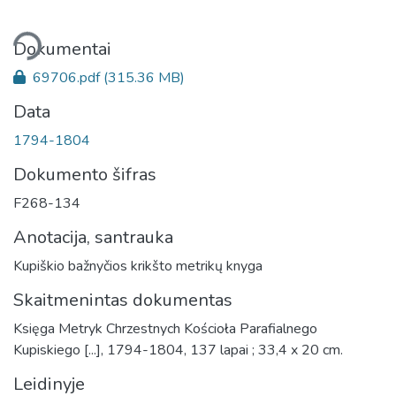
liama...
Dokumentai
69706.pdf
(315.36 MB)
Data
1794-1804
Dokumento šifras
F268-134
Anotacija, santrauka
Kupiškio bažnyčios krikšto metrikų knyga
Skaitmenintas dokumentas
Księga Metryk Chrzestnych Kościoła Parafialnego
Kupiskiego [...], 1794-1804, 137 lapai ; 33,4 x 20 cm.
Leidinyje