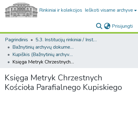
Rinkiniai ir kolekcijos
Ieškoti visame archyve
(c
Prisijungti
Pagrindinis
5.3. Institucijų rinkiniai / Institutional collections
Bažnytinių archyvų dokumentų kolekcija. F268
Kupiškis (Bažnytinių archyvų dokumentų kolekcija. F268)
Księga Metryk Chrzestnych Kościoła Parafialnego Kupiskiego
Księga Metryk Chrzestnych
Kościoła Parafialnego Kupiskiego